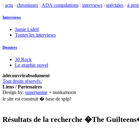
\
actu
\
chroniques
\
ADA compilations
\
interviews
\
spéciales
\
à pro
Interviews
Jamie Lidell
Toutes les interviews
Dossiers
30 Rock
Le graphic novel
àdécouvrirabsolument
Tout droits réservés.
Liens / Partenaires
Design by:
superjanine
+ nunkamoon
le site est construit � base de spip!
Résultats de la recherche
�The Guilteen
.........................................................................................................