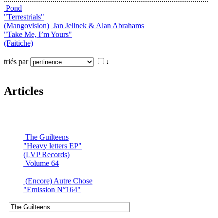
Pond
"Terrestrials"
(Mangovision)
Jan Jelinek & Alan Abrahams
"Take Me, I’m Yours"
(Faitiche)
triés par
↓
Articles
The Guilteens
"Heavy letters EP"
(LVP Records)
Volume 64
(Encore) Autre Chose
"Emission N°164"