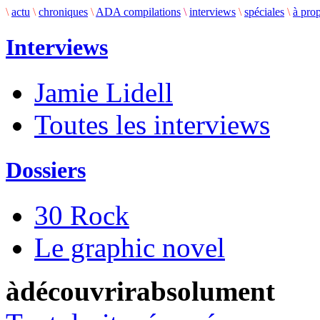
\
actu
\
chroniques
\
ADA compilations
\
interviews
\
spéciales
\
à pro
Interviews
Jamie Lidell
Toutes les interviews
Dossiers
30 Rock
Le graphic novel
àdécouvrirabsolument