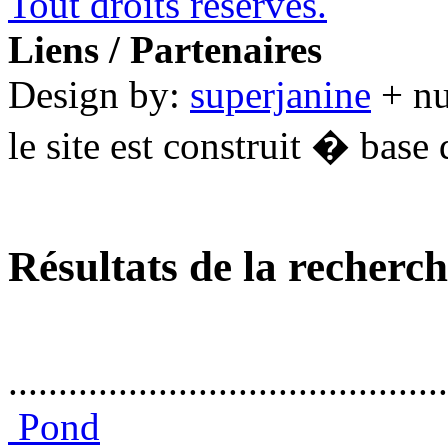
Tout droits réservés.
Liens / Partenaires
Design by:
superjanine
+ n
le site est construit � base 
Résultats de la recherc
............................................
Pond