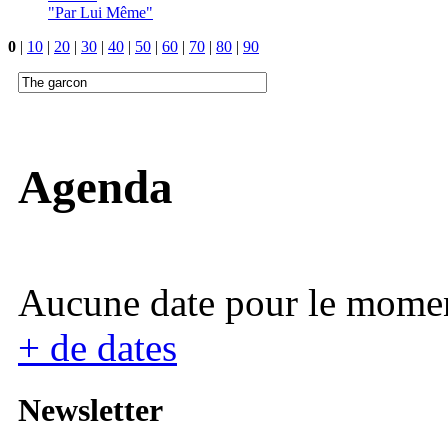
"Par Lui Même"
0
|
10
|
20
|
30
|
40
|
50
|
60
|
70
|
80
|
90
Agenda
Aucune date pour le mome
+ de dates
Newsletter