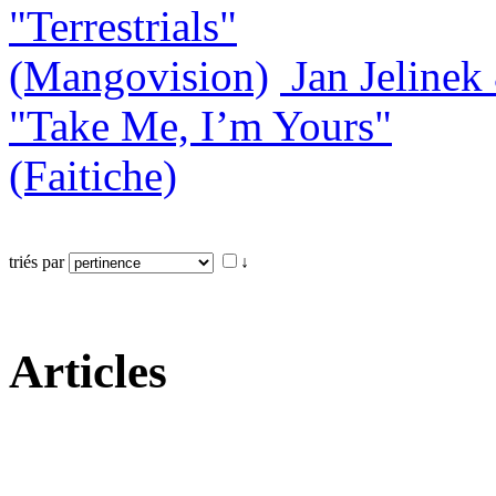
"Terrestrials"
(Mangovision)
Jan Jeline
"Take Me, I’m Yours"
(Faitiche)
triés par
↓
Articles