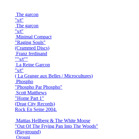
The garcon
"s/t"
The garçon
"s/t"
Minimal Compact
"Raging Souls"
(Crammed Discs)
Franz ferdinand
""s/t""
La Reine Garçon
"s/t"
( La Grange aux Belles / Microcultures)
Phospho
"Phospho Par Phospho"
Scott Matthews
"Home Part 1"
(Drag City Records)
Rock En Seine 2004.
Mattias Hellberg & The White Moose
"Out Of The Frying Pan Into The Woods"
(Playground)
Orouni