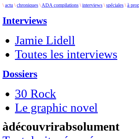
\
actu
\
chroniques
\
ADA compilations
\
interviews
\
spéciales
\
à pro
Interviews
Jamie Lidell
Toutes les interviews
Dossiers
30 Rock
Le graphic novel
àdécouvrirabsolument