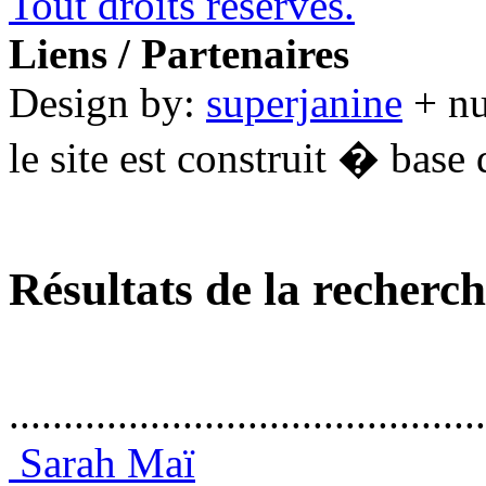
Tout droits réservés.
Liens / Partenaires
Design by:
superjanine
+ n
le site est construit � base 
Résultats de la recherc
............................................
Sarah Maï