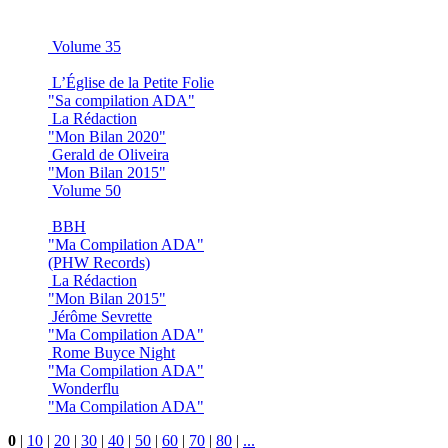
Volume 35
L’Église de la Petite Folie
"Sa compilation ADA"
La Rédaction
"Mon Bilan 2020"
Gerald de Oliveira
"Mon Bilan 2015"
Volume 50
BBH
"Ma Compilation ADA"
(PHW Records)
La Rédaction
"Mon Bilan 2015"
Jérôme Sevrette
"Ma Compilation ADA"
Rome Buyce Night
"Ma Compilation ADA"
Wonderflu
"Ma Compilation ADA"
0
|
10
|
20
|
30
|
40
|
50
|
60
|
70
|
80
|
...