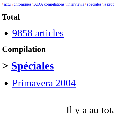
\
actu
\
chroniques
\
ADA compilations
\
interviews
\
spéciales
\
à pro
Total
9858 articles
Compilation
>
Spéciales
Primavera 2004
Il y a au to