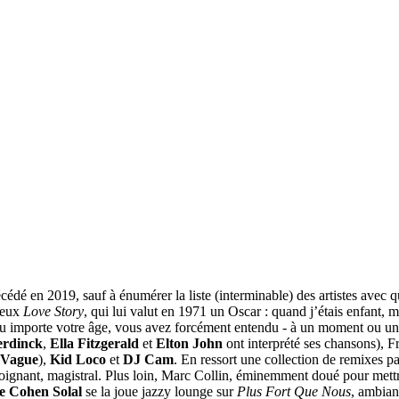
écédé en 2019, sauf à énumérer la liste (interminable) des artistes avec qu
ameux
Love Story
, qui lui valut en 1971 un Oscar : quand j’étais enfant, 
u importe votre âge, vous avez forcément entendu - à un moment ou un aut
erdinck
,
Ella Fitzgerald
et
Elton John
ont interprété ses chansons), F
 Vague
),
Kid Loco
et
DJ Cam
. En ressort une collection de remixes pa
oignant, magistral. Plus loin, Marc Collin, éminemment doué pour mettr
e Cohen Solal
se la joue jazzy lounge sur
Plus Fort Que Nous
, ambian