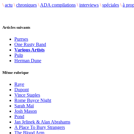
\
actu
\
chroniques
\
ADA compilations
\
interviews
\
spéciales
\
à pro
Articles suivants
Purrses
One Rusty Band
Various Artists
Pulp
Herman Dune
Même rubrique
Raye
Dupont
Vince Staples
Rome Buyce Night
Sarah Maï
Josh Mason
Pond
Jan Jelinek & Alan Abrahams
A Place To Bury Strangers
The Blood Arm