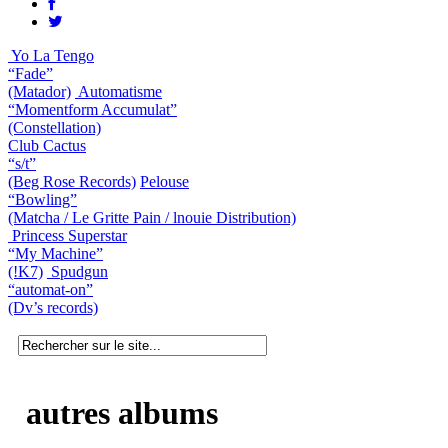
Yo La Tengo
“Fade”
(Matador)
Automatisme
“Momentform Accumulat”
(Constellation)
Club Cactus
“s/t”
(Beg Rose Records)
Pelouse
“Bowling”
(Matcha / Le Gritte Pain / lnouie Distribution)
Princess Superstar
“My Machine”
(!K7)
Spudgun
“automat-on”
(Dv’s records)
autres albums