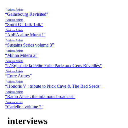
Various Artists
“Gainsbourg Revisited”
Various Artists
“Spirit Of Talk Talk”
Various Artists
“AuRA aime Murat !”
Various Artists
“Sustains Series volume 3”
Various Artists
“Minna Miteru 2”
Various Artists
“L’Église de la Petite Folie Parle aux Gens Réveillés”
Various Artists
“Entre Autres”
Various Artists
“Honoris V : tribute to Nick Cave & The Bad Seeds”
Various Artists
“Radio Alice : the infamous broadcast”
Various artists
“Cartelle : volume 2”
interviews