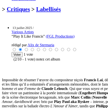
>
Critiques
>
Labellisés
13 juillet 2025 /
Various Artists
“Play It Like Francis”
(FGL Productions)
rédigé par
Alix de Stermaria
1 vote
(2/10 - 1 vote) notez cet album
Impossible de résumer l’œuvre du compositeur niçois
Francis Lai
, d
et les films qu’il a enluminés d’arrangements mémorables, dont le f
homme et une Femme
de
Claude Lelouch
. Qui que vous soyez et pe
faire vivre un patrimoine à la portée internationale (
Engelbert Hump
de la scène électronique hexagonale, tels que
Marc Collin
(
Nouvelle
Amour
, davidbowié avec brio par
Play Paul aka Ryskee
– intense, p
merveilles sur la ballade électro
L’Amour d’Aimer
, tandis que
Philipp