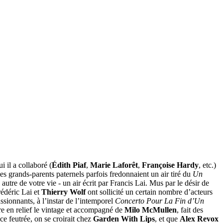
i il a collaboré (
Édith Piaf
,
Marie Laforêt
,
Françoise Hardy
, etc.)
mes grands-parents paternels parfois fredonnaient un air tiré du
Un
re de votre vie - un air écrit par Francis Lai. Mus par le désir de
rédéric Lai et
Thierry Wolf
ont sollicité un certain nombre d’acteurs
ssionnants, à l’instar de l’intemporel
Concerto Pour La Fin d’Un
e en relief le vintage et accompagné de
Milo McMullen
, fait des
ce feutrée, on se croirait chez
Garden With Lips
, et que
Alex Revox