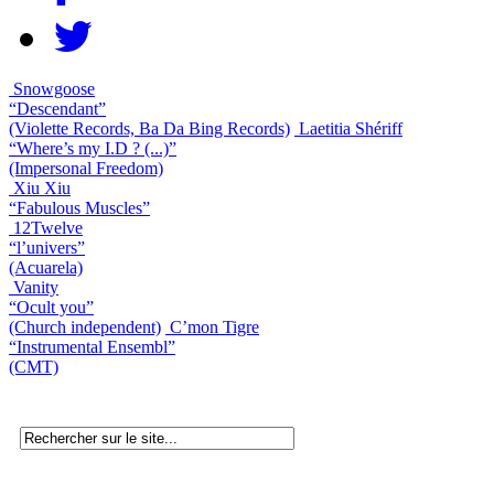
Snowgoose
“Descendant”
(Violette Records, Ba Da Bing Records)
Laetitia Shériff
“Where’s my I.D ? (...)”
(Impersonal Freedom)
Xiu Xiu
“Fabulous Muscles”
12Twelve
“l’univers”
(Acuarela)
Vanity
“Ocult you”
(Church independent)
C’mon Tigre
“Instrumental Ensembl”
(CMT)