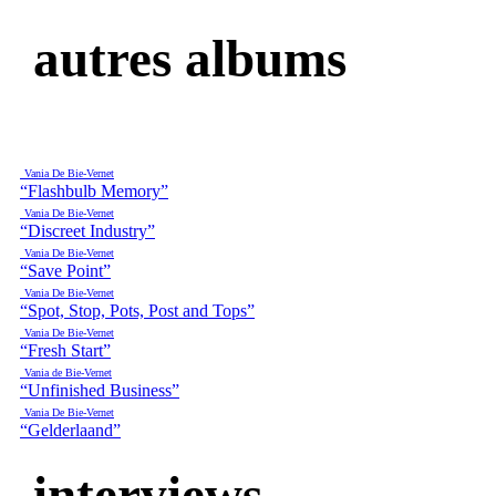
autres albums
Vania De Bie-Vernet
“Flashbulb Memory”
Vania De Bie-Vernet
“Discreet Industry”
Vania De Bie-Vernet
“Save Point”
Vania De Bie-Vernet
“Spot, Stop, Pots, Post and Tops”
Vania De Bie-Vernet
“Fresh Start”
Vania de Bie-Vernet
“Unfinished Business”
Vania De Bie-Vernet
“Gelderlaand”
interviews