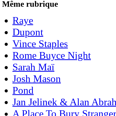
Même rubrique
Raye
Dupont
Vince Staples
Rome Buyce Night
Sarah Maï
Josh Mason
Pond
Jan Jelinek & Alan Abra
A Place To Bury Strange