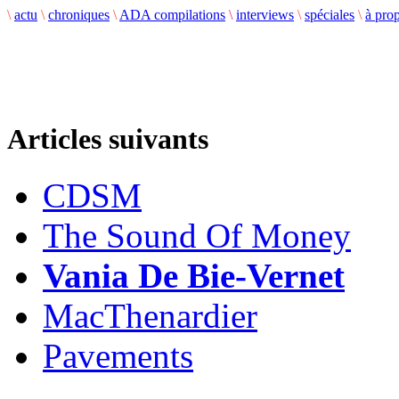
\
actu
\
chroniques
\
ADA compilations
\
interviews
\
spéciales
\
à pro
Articles suivants
CDSM
The Sound Of Money
Vania De Bie-Vernet
MacThenardier
Pavements