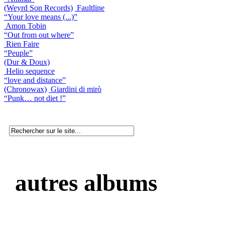
(Weyrd Son Records)
Faultline
“Your love means (...)”
Amon Tobin
“Out from out where”
Rien Faire
“Peuple”
(Dur & Doux)
Helio sequence
“love and distance”
(Chronowax)
Giardini di mirò
“Punk… not diet !”
autres albums