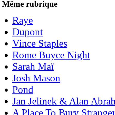
Même rubrique
Raye
Dupont
Vince Staples
Rome Buyce Night
Sarah Maï
Josh Mason
Pond
Jan Jelinek & Alan Abra
A Place To Bury Strange