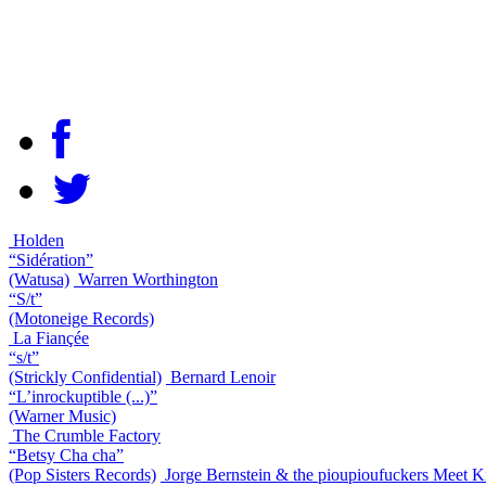
Holden
“Sidération”
(Watusa)
Warren Worthington
“S/t”
(Motoneige Records)
La Fiançée
“s/t”
(Strickly Confidential)
Bernard Lenoir
“L’inrockuptible (...)”
(Warner Music)
The Crumble Factory
“Betsy Cha cha”
(Pop Sisters Records)
Jorge Bernstein & the pioupioufuckers Meet K