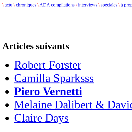
\
actu
\
chroniques
\
ADA compilations
\
interviews
\
spéciales
\
à pro
Articles suivants
Robert Forster
Camilla Sparksss
Piero Vernetti
Melaine Dalibert & Davi
Claire Days