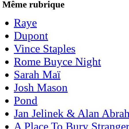
Même rubrique
Raye
Dupont
Vince Staples
Rome Buyce Night
Sarah Maï
Josh Mason
Pond
Jan Jelinek & Alan Abra
A Place To Bury Strange