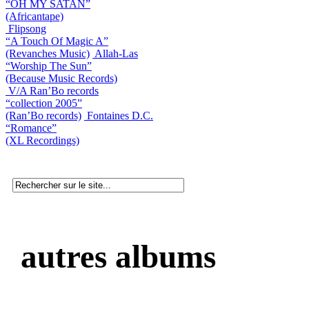
“OH MY SATAN”
(Africantape)
Flipsong
“A Touch Of Magic A”
(Revanches Music)
Allah-Las
“Worship The Sun”
(Because Music Records)
V/A Ran’Bo records
“collection 2005”
(Ran’Bo records)
Fontaines D.C.
“Romance”
(XL Recordings)
autres albums