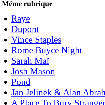
Même rubrique
Raye
Dupont
Vince Staples
Rome Buyce Night
Sarah Maï
Josh Mason
Pond
Jan Jelinek & Alan Abra
A Place To Bury Strange