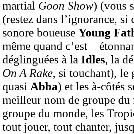
martial
Goon Show
) (vous 
(restez dans l’ignorance, si c
sonore boueuse
Young Fat
même quand c’est – étonnam
déglinguées à la
Idles
, la d
On A Rake
, si touchant), le
quasi
Abba
) et les à-côtés 
meilleur nom de groupe du
groupe du monde, les Tropic
tout jouer, tout chanter, ju