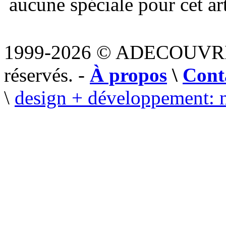
aucune spéciale pour cet art
1999-2026 © ADECOUVR
réservés. -
À propos
\
Cont
\
design + développement: 