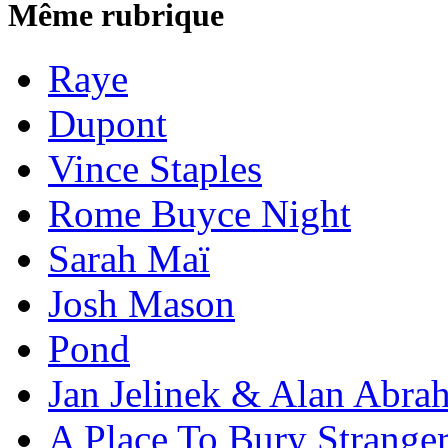
Même rubrique
Raye
Dupont
Vince Staples
Rome Buyce Night
Sarah Maï
Josh Mason
Pond
Jan Jelinek & Alan Abra
A Place To Bury Strange