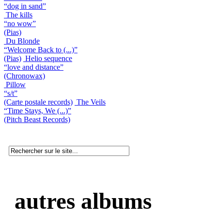
“dog in sand”
The kills
“no wow”
(Pias)
Du Blonde
“Welcome Back to (...)”
(Pias)
Helio sequence
“love and distance”
(Chronowax)
Pillow
“s/t”
(Carte postale records)
The Veils
“Time Stays, We (...)”
(Pitch Beast Records)
autres albums