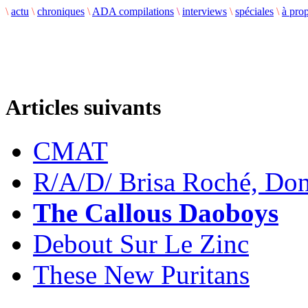
\
actu
\
chroniques
\
ADA compilations
\
interviews
\
spéciales
\
à pro
Articles suivants
CMAT
R/A/D/ Brisa Roché, Do
The Callous Daoboys
Debout Sur Le Zinc
These New Puritans