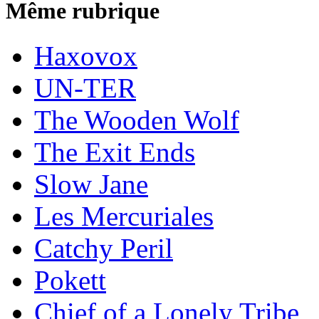
Même rubrique
Haxovox
UN-TER
The Wooden Wolf
The Exit Ends
Slow Jane
Les Mercuriales
Catchy Peril
Pokett
Chief of a Lonely Tribe