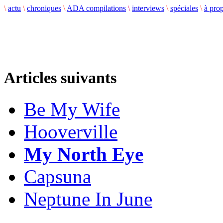
\
actu
\
chroniques
\
ADA compilations
\
interviews
\
spéciales
\
à pro
Articles suivants
Be My Wife
Hooverville
My North Eye
Capsuna
Neptune In June