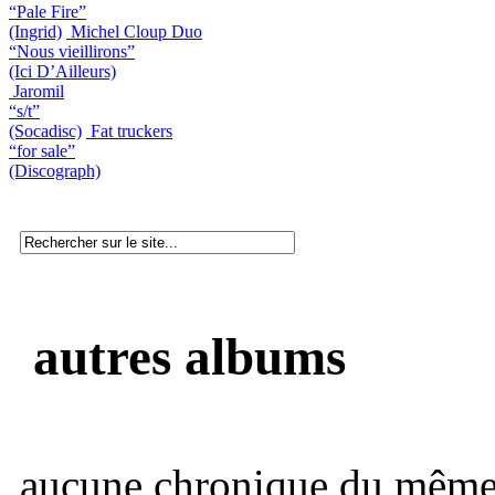
“Pale Fire”
(Ingrid)
Michel Cloup Duo
“Nous vieillirons”
(Ici D’Ailleurs)
Jaromil
“s/t”
(Socadisc)
Fat truckers
“for sale”
(Discograph)
autres albums
aucune chronique du même 