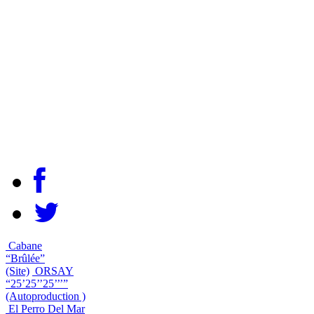
Cabane
“Brûlée”
(Site)
ORSAY
“25’25’’25’’’”
(Autoproduction )
El Perro Del Mar