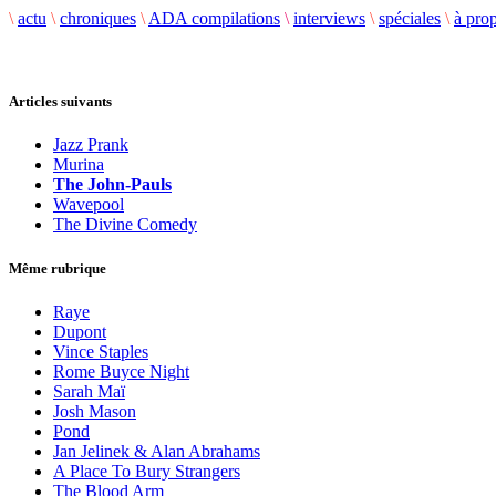
\
actu
\
chroniques
\
ADA compilations
\
interviews
\
spéciales
\
à pro
Articles suivants
Jazz Prank
Murina
The John-Pauls
Wavepool
The Divine Comedy
Même rubrique
Raye
Dupont
Vince Staples
Rome Buyce Night
Sarah Maï
Josh Mason
Pond
Jan Jelinek & Alan Abrahams
A Place To Bury Strangers
The Blood Arm