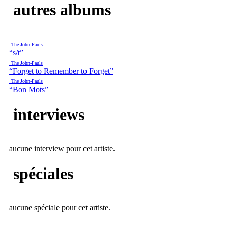
autres albums
The John-Pauls
“s/t”
The John-Pauls
“Forget to Remember to Forget”
The John-Pauls
“Bon Mots”
interviews
aucune interview pour cet artiste.
spéciales
aucune spéciale pour cet artiste.