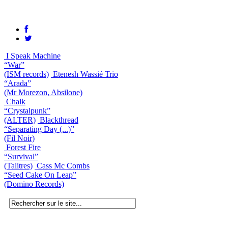
I Speak Machine
“War”
(ISM records)
Etenesh Wassié Trio
“Arada”
(Mr Morezon, Absilone)
Chalk
“Crystalpunk”
(ALTER)
Blackthread
“Separating Day (...)”
(Fil Noir)
Forest Fire
“Survival”
(Talitres)
Cass Mc Combs
“Seed Cake On Leap”
(Domino Records)