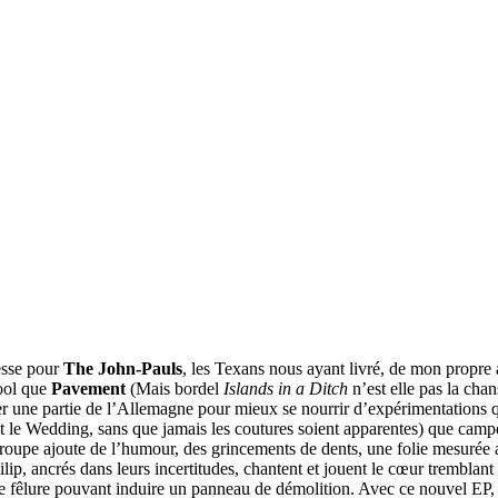
esse pour
The John-Pauls
, les Texans nous ayant livré, de mon propre 
cool que
Pavement
(Mais bordel
Islands in a Ditch
n’est elle pas la ch
ne partie de l’Allemagne pour mieux se nourrir d’expérimentations qui n
 le Wedding, sans que jamais les coutures soient apparentes) que campé 
groupe ajoute de l’humour, des grincements de dents, une folie mesurée 
ip, ancrés dans leurs incertitudes, chantent et jouent le cœur tremblant 
 fêlure pouvant induire un panneau de démolition. Avec ce nouvel EP, J