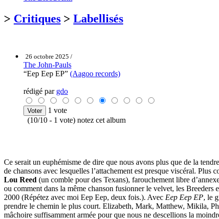
>
Critiques
>
Labellisés
26 octobre 2025 /
The John-Pauls
“Eep Eep EP”
(Aagoo records)
rédigé par
gdo
1 vote
(10/10 - 1 vote) notez cet album
Ce serait un euphémisme de dire que nous avons plus que de la tendr
de chansons avec lesquelles l’attachement est presque viscéral. Plus 
Lou Reed
(un comble pour des Texans), farouchement libre d’annexer u
ou comment dans la même chanson fusionner le velvet, les Breeders et
2000 (Répétez avec moi Eep Eep, deux fois.). Avec
Eep Eep EP
, le 
prendre le chemin le plus court. Elizabeth, Mark, Matthew, Mikila, Phil
mâchoire suffisamment armée pour que nous ne descellions la moindre