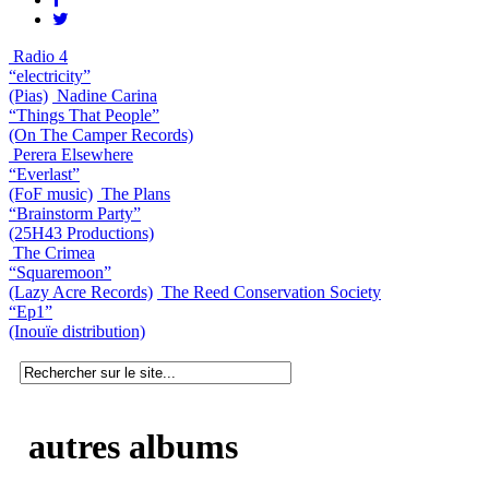
Radio 4
“electricity”
(Pias)
Nadine Carina
“Things That People”
(On The Camper Records)
Perera Elsewhere
“Everlast”
(FoF music)
The Plans
“Brainstorm Party”
(25H43 Productions)
The Crimea
“Squaremoon”
(Lazy Acre Records)
The Reed Conservation Society
“Ep1”
(Inouïe distribution)
autres albums