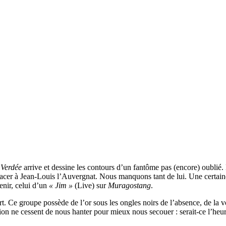
e
Verdée
arrive et dessine les contours d’un fantôme pas (encore) oublié.
édicacer à Jean-Louis l’Auvergnat. Nous manquons tant de lui. Une certain
enir, celui d’un
« Jim »
(Live) sur
Muragostang
.
ort. Ce groupe possède de l’or sous les ongles noirs de l’absence, de la 
tion ne cessent de nous hanter pour mieux nous secouer : serait-ce l’heu