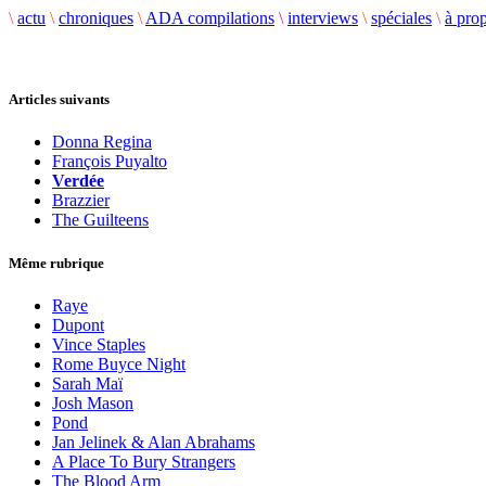
\
actu
\
chroniques
\
ADA compilations
\
interviews
\
spéciales
\
à pro
Articles suivants
Donna Regina
François Puyalto
Verdée
Brazzier
The Guilteens
Même rubrique
Raye
Dupont
Vince Staples
Rome Buyce Night
Sarah Maï
Josh Mason
Pond
Jan Jelinek & Alan Abrahams
A Place To Bury Strangers
The Blood Arm