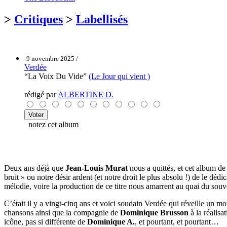
>
Critiques
>
Labellisés
9 novembre 2025 /
Verdée
“La Voix Du Vide”
(Le Jour qui vient )
rédigé par
ALBERTINE D.
notez cet album
Deux ans déjà que
Jean-Louis Murat
nous a quittés, et cet album d
bruit » ou notre désir ardent (et notre droit le plus absolu !) de le d
mélodie, voire la production de ce titre nous amarrent au quai du souv
C’était il y a vingt-cinq ans et voici soudain Verdée qui réveille un m
chansons ainsi que la compagnie de
Dominique Brusson
à la réalisa
icône, pas si différente de
Dominique A.
, et pourtant, et pourtant…