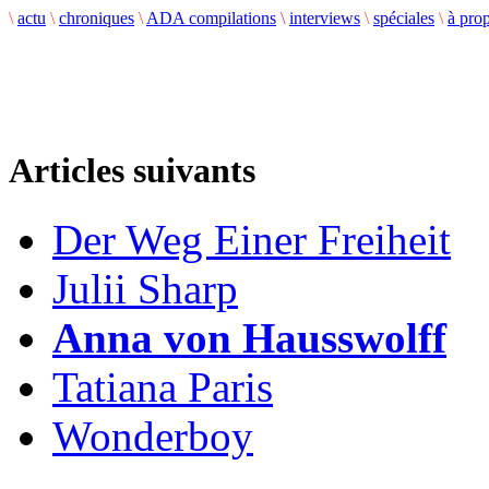
\
actu
\
chroniques
\
ADA compilations
\
interviews
\
spéciales
\
à pro
Articles suivants
Der Weg Einer Freiheit
Julii Sharp
Anna von Hausswolff
Tatiana Paris
Wonderboy