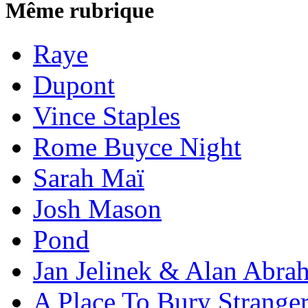
Même rubrique
Raye
Dupont
Vince Staples
Rome Buyce Night
Sarah Maï
Josh Mason
Pond
Jan Jelinek & Alan Abra
A Place To Bury Strange