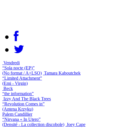
Vendredi
“Sola nocte (EP)”
(No format / A+LSO)
Tamara Kaboutchek
“Limited Attachment”
(Emi - Virgin)
Beck
“the information”
Izzy And The Black Trees
“Revolution Comes in”
(Antena Krzyku)
Palem Candillier
“Nirvana « In Utero”
(Densité - La collection discobole)
Joey Cape