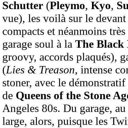
Schutter
(
Pleymo
,
Kyo
,
Su
vue), les voilà sur le devant
compacts et néanmoins très é
garage soul à la
The Black
groovy, accords plaqués), g
(
Lies & Treason
, intense 
stoner, avec le démonstrati
de
Queens of the Stone Ag
Angeles 80s. Du garage, au 
large, alors, puisque les T