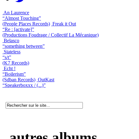
An Laurence
“Almost Touching”
(People Places Records)
Freak it Out
“Re : [activate]”
(Productions Foudrage / Collectif La Mécanique)
Belasco
“something between”
Stateless
“s/t”
(K7 Records)
Echt !
“Boilerism”
(Sdban Records)
OutKast
“Speakerboxxx / (...)”
autres albums