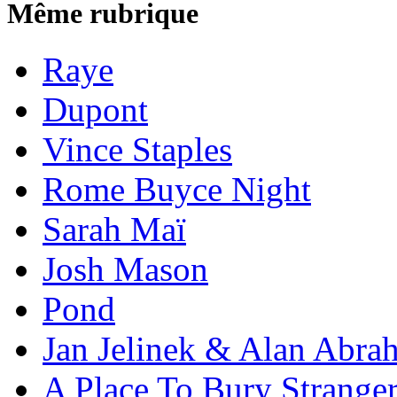
Même rubrique
Raye
Dupont
Vince Staples
Rome Buyce Night
Sarah Maï
Josh Mason
Pond
Jan Jelinek & Alan Abra
A Place To Bury Strange