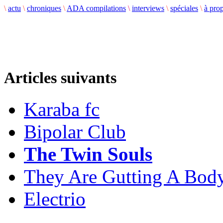
\
actu
\
chroniques
\
ADA compilations
\
interviews
\
spéciales
\
à pro
Articles suivants
Karaba fc
Bipolar Club
The Twin Souls
They Are Gutting A Bod
Electrio