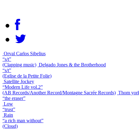
Orval Carlos Sibelius
“s/t”
(Clapping music)
Delgado Jones & the Brotherhood
“s/t”
(Eglise de la Petite Folie)
Satellite Jockey
“Modern Life vol.2”
(AB Records/Another Record/Montagne Sacrée Records)
Thom yor
“the eraser”
Low
“trust”
Rain
“a rich man without”
(Cloud)