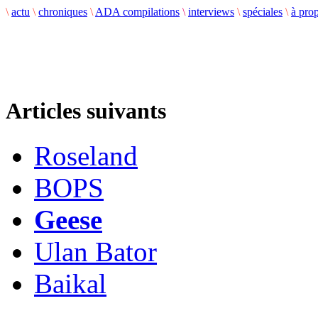
\
actu
\
chroniques
\
ADA compilations
\
interviews
\
spéciales
\
à pro
Articles suivants
Roseland
BOPS
Geese
Ulan Bator
Baikal