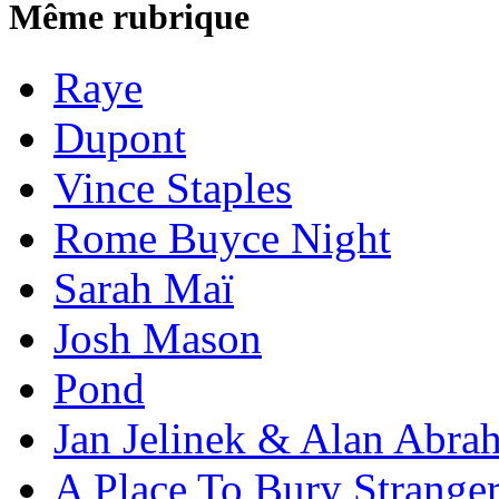
Même rubrique
Raye
Dupont
Vince Staples
Rome Buyce Night
Sarah Maï
Josh Mason
Pond
Jan Jelinek & Alan Abra
A Place To Bury Strange