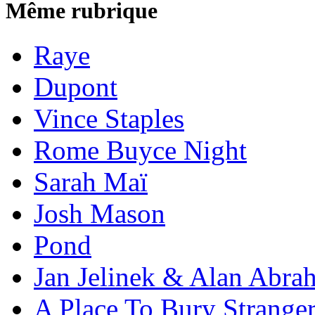
Même rubrique
Raye
Dupont
Vince Staples
Rome Buyce Night
Sarah Maï
Josh Mason
Pond
Jan Jelinek & Alan Abra
A Place To Bury Strange