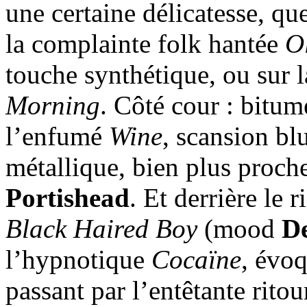
une certaine délicatesse, que
la complainte folk hantée
O
touche synthétique, ou sur l
Morning
. Côté cour : bitume
l’enfumé
Wine
, scansion bl
métallique, bien plus proch
Portishead
. Et derrière le 
Black Haired Boy
(mood
D
l’hypnotique
Cocaïne
, évo
passant par l’entêtante rit