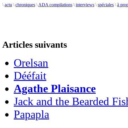
\
actu
\
chroniques
\
ADA compilations
\
interviews
\
spéciales
\
à pro
Articles suivants
Orelsan
Dééfait
Agathe Plaisance
Jack and the Bearded Fi
Papapla