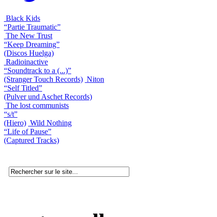
Black Kids
“Partie Traumatic”
The New Trust
“Keep Dreaming”
(Discos Huelga)
Radioinactive
“Soundtrack to a (...)”
(Stranger Touch Records)
Niton
“Self Titled”
(Pulver und Aschet Records)
The lost communists
“s/t”
(Hiero)
Wild Nothing
“Life of Pause”
(Captured Tracks)