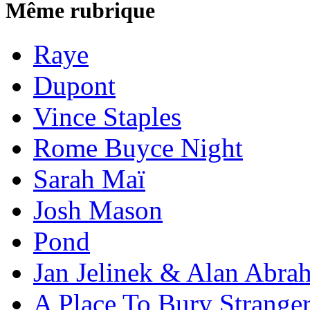
Même rubrique
Raye
Dupont
Vince Staples
Rome Buyce Night
Sarah Maï
Josh Mason
Pond
Jan Jelinek & Alan Abra
A Place To Bury Strange