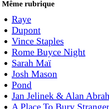
Même rubrique
Raye
Dupont
Vince Staples
Rome Buyce Night
Sarah Maï
Josh Mason
Pond
Jan Jelinek & Alan Abra
A Place To Bury Strange