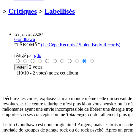
>
Critiques
>
Labellisés
29 janvier 2026 /
Gondhawa
“TÄKOMÄ”
(Le Cèpe Records / Stolen Body Records)
rédigé par
gdo
2 votes
(10/10 - 2 votes) notez cet album
Déchirez les cartes, explosez la map monde même celle qui servait de b
révolues, car le centre tellurique n’est plus là où vous pensiez ou là 
mélomanes ayant une envie incompressible de libérer une énergie trop
emporter via ses concepts comme
Takameyo
, cri de ralliement plus q
Le trio Gondhawa est donc originaire d’Angers, mais les trois musicien
myriade de groupes de garage rock ou de rock psyché. Après un pre