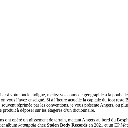
ar à votre oncle indigne, mettez vos cours de géographie à la poubelle,
où on vous l’avez enseigné. Si à l’heure actuelle la capitale du foot rest
 souvent réprimée par les conventions, je vous présente Angers, ou pl
ue produit à déposer sur les étagères d’un dictionnaire.
s ont opéré un glissement de terrain, mettant Angers au bord du Bosphor
mier album
kaampala
chez
Stolen Body Records
en 2021 et un EP
Maa