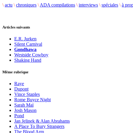
\
actu
\
chroniques
\
ADA compilations
\
interviews
\
spéciales
\
à pro
Articles suivants
E.R. Jurken
Silent Carnival
Gondhawa
Westside Cowboy
Shaking Hand
Même rubrique
Raye
Dupont
Vince Staples
Rome Buyce Night
Sarah Maï
Josh Mason
Pond
Jan Jelinek & Alan Abrahams
A Place To Bury Strangers
The Blood Arm