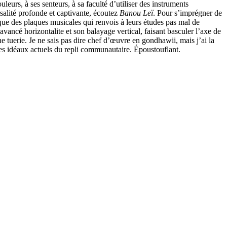
leurs, à ses senteurs, à sa faculté d’utiliser des instruments
salité profonde et captivante, écoutez
Banou Leï
. Pour s’imprégner de
que des plaques musicales qui renvois à leurs études pas mal de
avancé horizontalite et son balayage vertical, faisant basculer l’axe de
une tuerie. Je ne sais pas dire chef d’œuvre en gondhawii, mais j’ai la
es idéaux actuels du repli communautaire. Époustouflant.