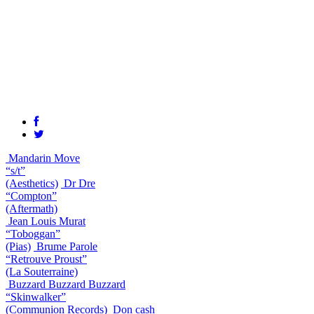
Mandarin Move
“s/t”
(Aesthetics)
Dr Dre
“Compton”
(Aftermath)
Jean Louis Murat
“Toboggan”
(Pias)
Brume Parole
“Retrouve Proust”
(La Souterraine)
Buzzard Buzzard Buzzard
“Skinwalker”
(Communion Records)
Don cash