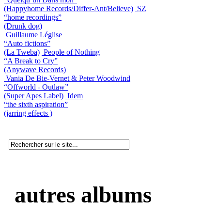
(Happyhome Records/Differ-Ant/Believe)
SZ
“home recordings”
(Drunk dog)
Guillaume Léglise
“Auto fictions”
(La Tweba)
People of Nothing
“A Break to Cry”
(Anywave Records)
Vania De Bie-Vernet & Peter Woodwind
“Offworld - Outlaw”
(Super Apes Label)
Idem
“the sixth aspiration”
(jarring effects )
autres albums