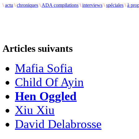
\
actu
\
chroniques
\
ADA compilations
\
interviews
\
spéciales
\
à pro
Articles suivants
Mafia Sofia
Child Of Ayin
Hen Oggled
Xiu Xiu
David Delabrosse