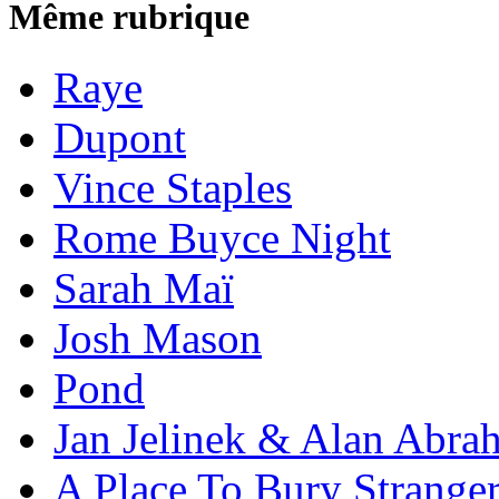
Même rubrique
Raye
Dupont
Vince Staples
Rome Buyce Night
Sarah Maï
Josh Mason
Pond
Jan Jelinek & Alan Abra
A Place To Bury Strange