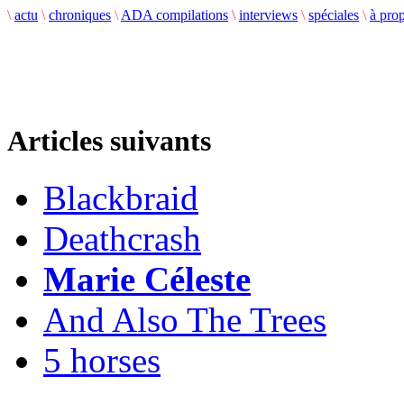
\
actu
\
chroniques
\
ADA compilations
\
interviews
\
spéciales
\
à pro
Articles suivants
Blackbraid
Deathcrash
Marie Céleste
And Also The Trees
5 horses