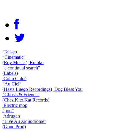
Talisco
“Cinematic”
(Roy Music )
Rothko
“a continual search”
(Labels)
Colin Chloé
“Au Ciel”
(Hasta Luego Recordings)
Dog Bless You
“Ghosts & Friends”
(Chez.Kito.Kat Records)
Electric mop
“pop”
Adrugan
“Live Au Ziquodrome”
(Gone Prod)