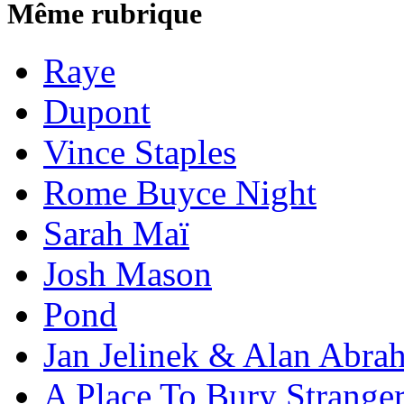
Même rubrique
Raye
Dupont
Vince Staples
Rome Buyce Night
Sarah Maï
Josh Mason
Pond
Jan Jelinek & Alan Abra
A Place To Bury Strange