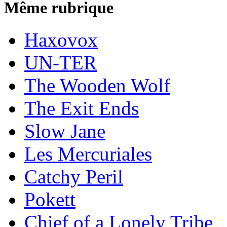
Même rubrique
Haxovox
UN-TER
The Wooden Wolf
The Exit Ends
Slow Jane
Les Mercuriales
Catchy Peril
Pokett
Chief of a Lonely Tribe