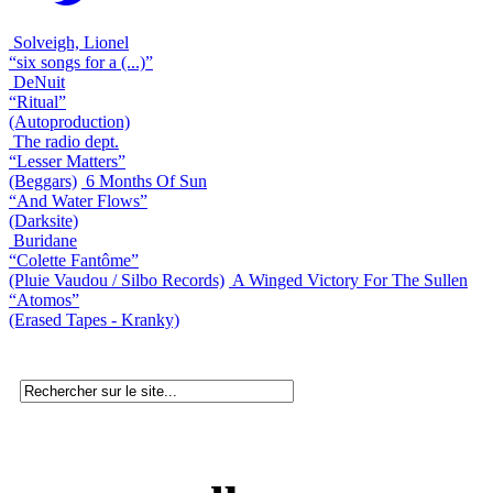
Solveigh, Lionel
“six songs for a (...)”
DeNuit
“Ritual”
(Autoproduction)
The radio dept.
“Lesser Matters”
(Beggars)
6 Months Of Sun
“And Water Flows”
(Darksite)
Buridane
“Colette Fantôme”
(Pluie Vaudou / Silbo Records)
A Winged Victory For The Sullen
“Atomos”
(Erased Tapes - Kranky)