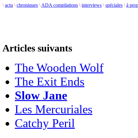
\
actu
\
chroniques
\
ADA compilations
\
interviews
\
spéciales
\
à pro
Articles suivants
The Wooden Wolf
The Exit Ends
Slow Jane
Les Mercuriales
Catchy Peril