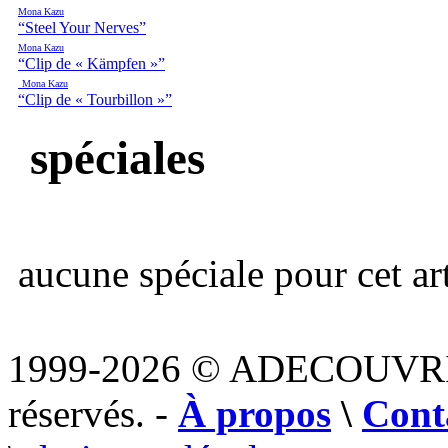
Mona Kazu
“Steel Your Nerves”
Mona Kazu
“Clip de « Kämpfen »”
Mona Kazu
“Clip de « Tourbillon »”
spéciales
aucune spéciale pour cet art
1999-2026 © ADECOUVR
réservés. -
À propos
\
Cont