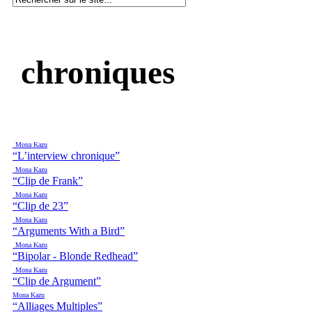
chroniques
Mona Kazu
“L’interview chronique”
Mona Kazu
“Clip de Frank”
Mona Kazu
“Clip de 23”
Mona Kazu
“Arguments With a Bird”
Mona Kazu
“Bipolar - Blonde Redhead”
Mona Kazu
“Clip de Argument”
Mona Kazu
“Alliages Multiples”