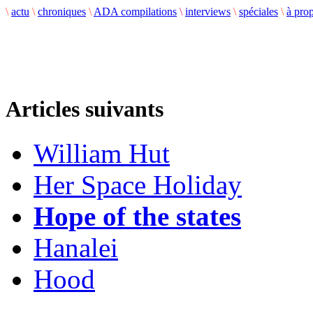
\
actu
\
chroniques
\
ADA compilations
\
interviews
\
spéciales
\
à pro
Articles suivants
William Hut
Her Space Holiday
Hope of the states
Hanalei
Hood