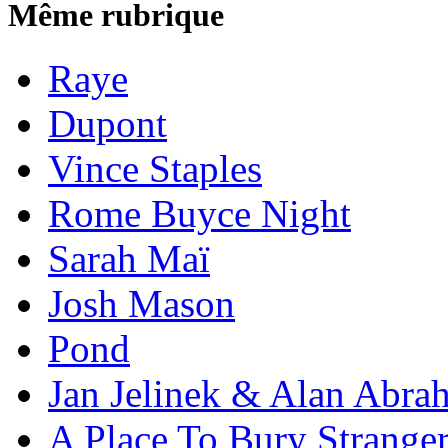
Même rubrique
Raye
Dupont
Vince Staples
Rome Buyce Night
Sarah Maï
Josh Mason
Pond
Jan Jelinek & Alan Abra
A Place To Bury Strange