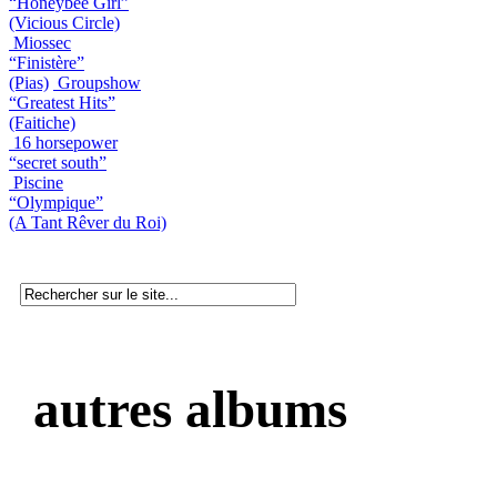
“Honeybee Girl”
(Vicious Circle)
Miossec
“Finistère”
(Pias)
Groupshow
“Greatest Hits”
(Faitiche)
16 horsepower
“secret south”
Piscine
“Olympique”
(A Tant Rêver du Roi)
autres albums