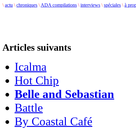
\
actu
\
chroniques
\
ADA compilations
\
interviews
\
spéciales
\
à pro
Articles suivants
Icalma
Hot Chip
Belle and Sebastian
Battle
By Coastal Café