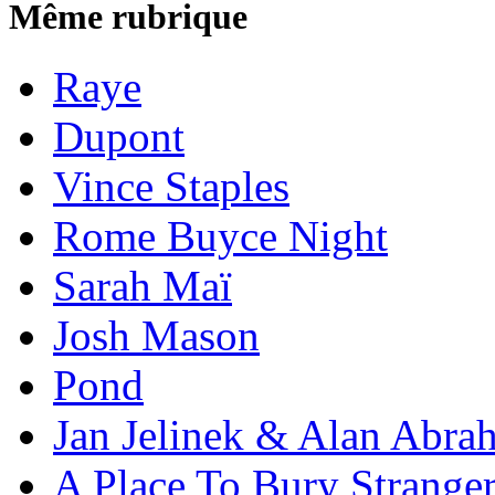
Même rubrique
Raye
Dupont
Vince Staples
Rome Buyce Night
Sarah Maï
Josh Mason
Pond
Jan Jelinek & Alan Abra
A Place To Bury Strange