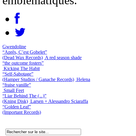
emblématiques.
Gwendoline
“Après, C’est Gobelet”
(Dead Wax Records)
A red season shade
“the outcome fosters”
Kicking The Habit
“Self-Sabotage”
(Hamper Studios / Ganache Records)
Helena
“fraise vanille”
Small Feet
“Liar Behind The (...)”
(Kning Disk)
Larsen + Alessandro Sciaraffa
“Golden Leaf”
(Important Records)