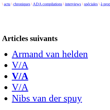
\
actu
\
chroniques
\
ADA compilations
\
interviews
\
spéciales
\
à pro
Articles suivants
Armand van helden
V/A
V/A
V/A
Nibs van der spuy