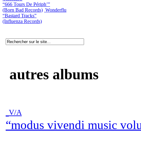
“666 Tours De Périph’”
(Born Bad Records)
Wonderflu
“Bastard Tracks”
(Influenza Records)
autres albums
V/A
“modus vivendi music vol