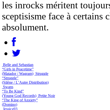
les inrocks méritent toujour
sceptisisme face à certains 
absolument.
Belle and Sebastian
“Girls in Peacetime”
(Matador / Wagram)
Struggle
“Struggle”
(Silène / L’Autre Distribution)
Swans
“To Be Kind”
(Young God Records)
Petite Noir
“The King of Anxiety”
(Domino)
Jessica93