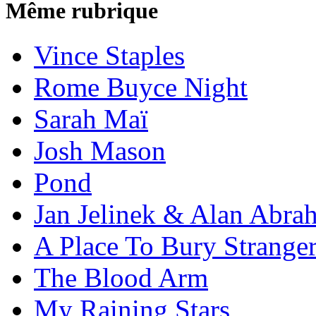
Même rubrique
Vince Staples
Rome Buyce Night
Sarah Maï
Josh Mason
Pond
Jan Jelinek & Alan Abra
A Place To Bury Strange
The Blood Arm
My Raining Stars