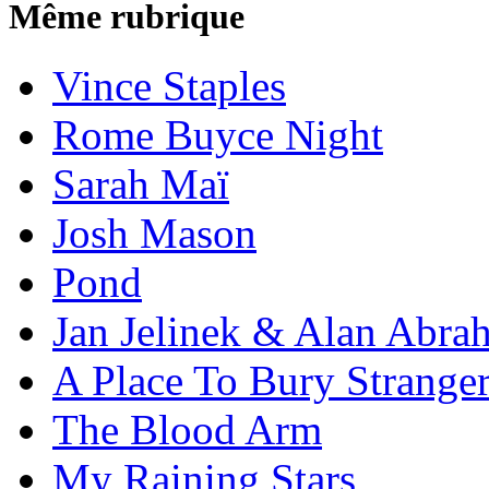
Même rubrique
Vince Staples
Rome Buyce Night
Sarah Maï
Josh Mason
Pond
Jan Jelinek & Alan Abra
A Place To Bury Strange
The Blood Arm
My Raining Stars