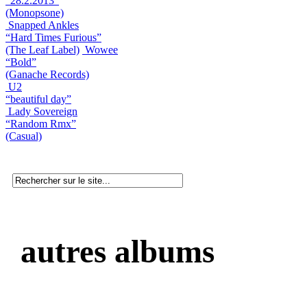
“28.2.2013”
(Monopsone)
Snapped Ankles
“Hard Times Furious”
(The Leaf Label)
Wowee
“Bold”
(Ganache Records)
U2
“beautiful day”
Lady Sovereign
“Random Rmx”
(Casual)
autres albums