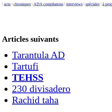
\
actu
\
chroniques
\
ADA compilations
\
interviews
\
spéciales
\
à pro
Articles suivants
Tarantula AD
Tartufi
TEHSS
230 divisadero
Rachid taha