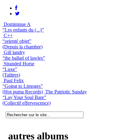
Dominique A
“Les enfants du (...)”
C++
“orienté objet”
(Depuis la chambre)
Gill landry
“the ballad of lawles”
Stranded Horse
“Luxe”
(Talitres)
Paul Felix
“Going to Limoges”
(Hot puma Records)
The Patriotic Sunday
“Lay Your Soul Bare”
(Collectif effervescence)
autres albums