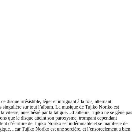
disque irrésistible, léger et intriguant à la fois, alternant
rès singulière sur tout l’album. La musique de Tujiko Noriko est
s la vitesse, anesthésié par la fatigue…d’ailleurs Tujiko ne se gêne pas
ations que le disque atteint son paroxysme, trompant cependant
talent d’écriture de Tujiko Noriko est indémniable et se manifeste de
ique…car Tujiko Noriko est une sorcière, et l’ensorcelement a bien