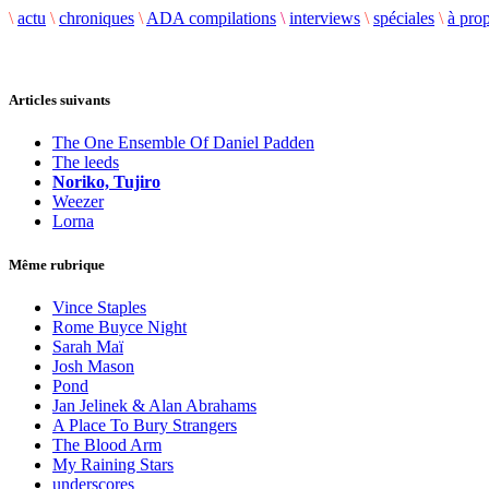
\
actu
\
chroniques
\
ADA compilations
\
interviews
\
spéciales
\
à pro
Articles suivants
The One Ensemble Of Daniel Padden
The leeds
Noriko, Tujiro
Weezer
Lorna
Même rubrique
Vince Staples
Rome Buyce Night
Sarah Maï
Josh Mason
Pond
Jan Jelinek & Alan Abrahams
A Place To Bury Strangers
The Blood Arm
My Raining Stars
underscores