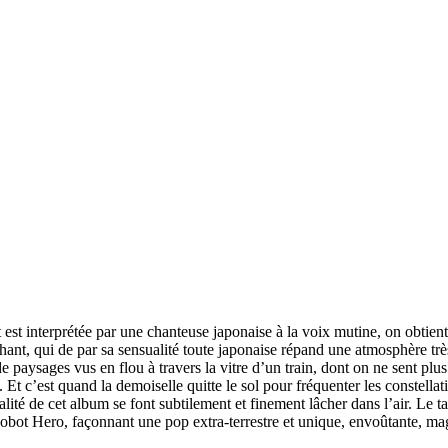
st interprétée par une chanteuse japonaise à la voix mutine, on obtient ce 
u chant, qui de par sa sensualité toute japonaise répand une atmosphère t
de paysages vus en flou à travers la vitre d’un train, dont on ne sent plu
. Et c’est quand la demoiselle quitte le sol pour fréquenter les constell
ualité de cet album se font subtilement et finement lâcher dans l’air. Le 
ot Hero, façonnant une pop extra-terrestre et unique, envoûtante, mag