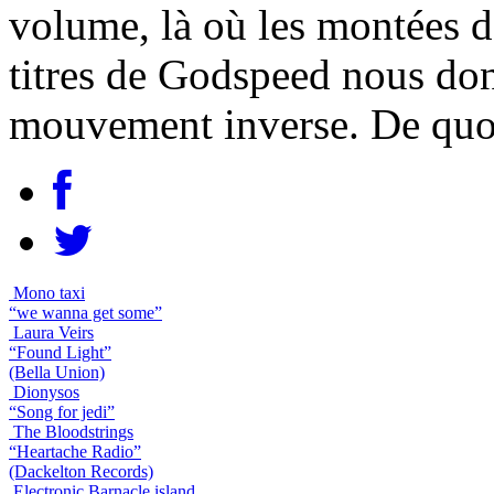
volume, là où les montées d
titres de Godspeed nous don
mouvement inverse. De quoi 
Mono taxi
“we wanna get some”
Laura Veirs
“Found Light”
(Bella Union)
Dionysos
“Song for jedi”
The Bloodstrings
“Heartache Radio”
(Dackelton Records)
Electronic Barnacle island