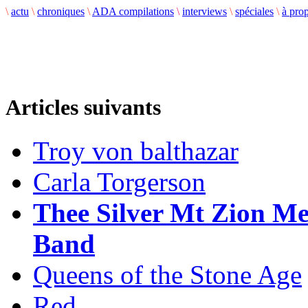
\
actu
\
chroniques
\
ADA compilations
\
interviews
\
spéciales
\
à pro
Articles suivants
Troy von balthazar
Carla Torgerson
Thee Silver Mt Zion Me
Band
Queens of the Stone Age
Red