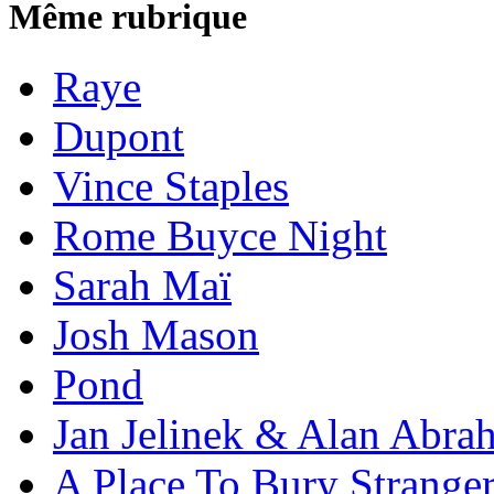
Même rubrique
Raye
Dupont
Vince Staples
Rome Buyce Night
Sarah Maï
Josh Mason
Pond
Jan Jelinek & Alan Abra
A Place To Bury Strange