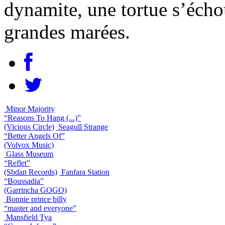
dynamite, une tortue s’échou
grandes marées.
Minor Majority
“Reasons To Hang (...)”
(Vicious Circle)
Seagull Strange
“Better Angels Of”
(Volvox Music)
Glass Museum
“Reflet”
(Sbdan Records)
Fanfara Station
“Boussadia”
(Garrincha GOGO)
Bonnie prince billy
“master and everyone”
Mansfield Tya