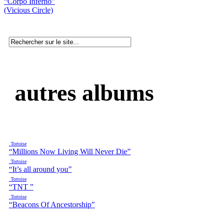
“Corpo Inferno”
(Vicious Circle)
autres albums
Tortoise
“Millions Now Living Will Never Die”
Tortoise
“It’s all around you”
Tortoise
“TNT ”
Tortoise
“Beacons Of Ancestorship”