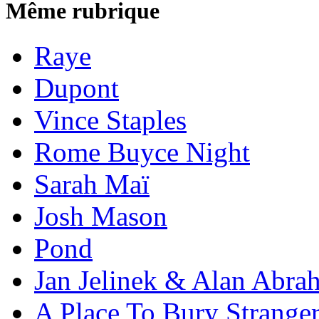
Même rubrique
Raye
Dupont
Vince Staples
Rome Buyce Night
Sarah Maï
Josh Mason
Pond
Jan Jelinek & Alan Abra
A Place To Bury Strange