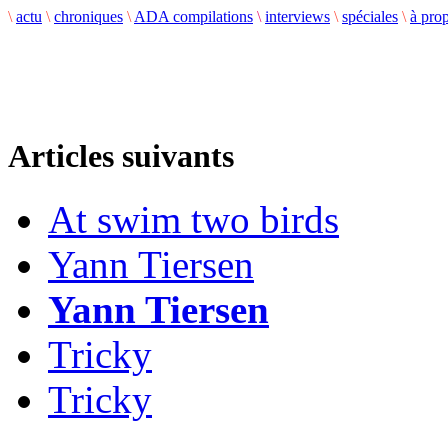
\
actu
\
chroniques
\
ADA compilations
\
interviews
\
spéciales
\
à pro
Articles suivants
At swim two birds
Yann Tiersen
Yann Tiersen
Tricky
Tricky