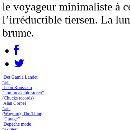
le voyageur minimaliste à ce
l’irréductible tiersen. La lu
brume.
Det Gamla Landet
“s/t”
Leon Rousseau
“non breakable stereo”
(Chucks records)
Alan Corbel
“s/t”
(Wagram)
The Thing
“Garage”
Depeche mode
“exciter”