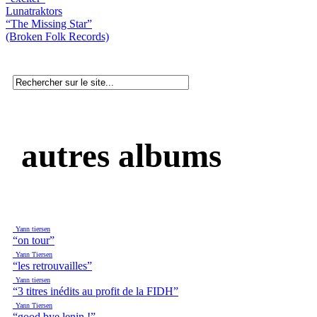
Lunatraktors
“The Missing Star”
(Broken Folk Records)
autres albums
Yann tiersen
“on tour”
Yann Tiersen
“les retrouvailles”
Yann tiersen
“3 titres inédits au profit de la FIDH”
Yann Tiersen
“good bye lenin !”