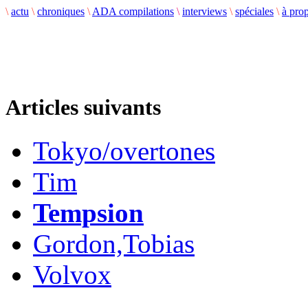
\
actu
\
chroniques
\
ADA compilations
\
interviews
\
spéciales
\
à pro
Articles suivants
Tokyo/overtones
Tim
Tempsion
Gordon,Tobias
Volvox