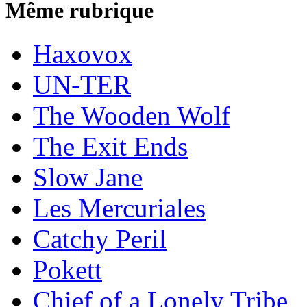
Même rubrique
Haxovox
UN-TER
The Wooden Wolf
The Exit Ends
Slow Jane
Les Mercuriales
Catchy Peril
Pokett
Chief of a Lonely Tribe