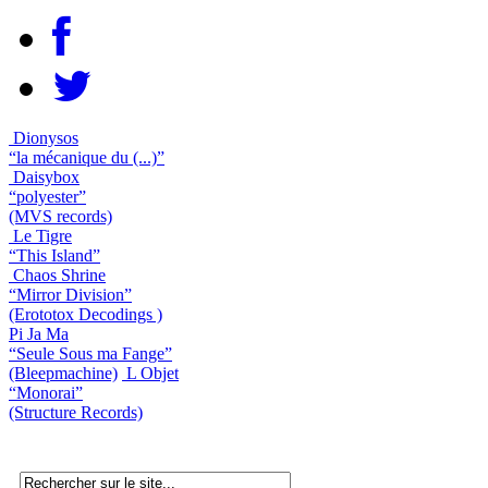
Dionysos
“la mécanique du (...)”
Daisybox
“polyester”
(MVS records)
Le Tigre
“This Island”
Chaos Shrine
“Mirror Division”
(Erototox Decodings )
Pi Ja Ma
“Seule Sous ma Fange”
(Bleepmachine)
L Objet
“Monorai”
(Structure Records)