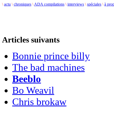
\
actu
\
chroniques
\
ADA compilations
\
interviews
\
spéciales
\
à pro
Articles suivants
Bonnie prince billy
The bad machines
Beeblo
Bo Weavil
Chris brokaw