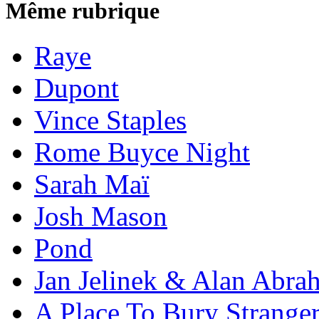
Même rubrique
Raye
Dupont
Vince Staples
Rome Buyce Night
Sarah Maï
Josh Mason
Pond
Jan Jelinek & Alan Abra
A Place To Bury Strange