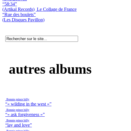
“58:34”
(Artikal Records)
Le Collage de France
“Rue des boulets”
(Les Disques Pavillon)
autres albums
Bonnie prince billy
“« wilding in the west »”
Bonnie prince billy
“« ask forgiveness »”
Bonnie prince billy
“lay and love”
Bonnie prince billy