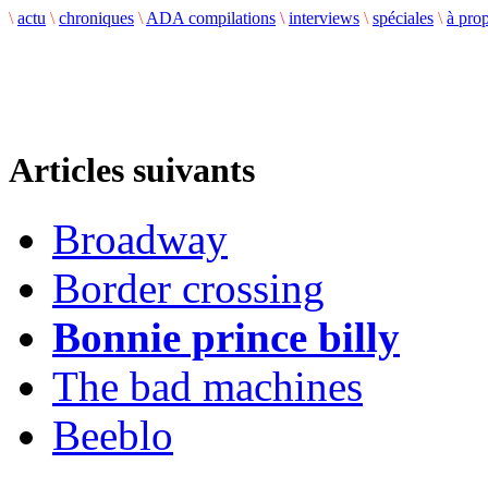
\
actu
\
chroniques
\
ADA compilations
\
interviews
\
spéciales
\
à pro
Articles suivants
Broadway
Border crossing
Bonnie prince billy
The bad machines
Beeblo