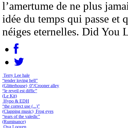
l’amertume de ne plus jamai
idée du temps qui passe et q
néiges eternelles. Did You
Terry Lee hale
“tender loving hell”
(Glitterhouse)
0°/Crooner alley
“le reveil est diffic”
(Le Kit)
Hypo & EDH
“the correct use (...)”
(Clapping music)
Frog eyes
“tears of the valedic”
(Ruminance)
Ova Looven