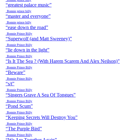
“greatest palace music”
Bonnie prince billy
“master and everyone”
Bonnie prince billy
“ease down the road”
Bonnie Prince Billy
“Superwolf (and Matt Sweeney)”
Bonnie Prince Billy
“lie down in the light”
Bonnie Prince Billy
“Is It The Sea ? (With Harem Scarem And Alex Neilson)”
Bonnie Prince Billy
“Beware”
Bonnie Prince Billy
“s/t”
Bonnie Prince Billy
“Singers Grave A Sea Of Tongues”
Bonnie Prince Billy
“Pond Scum”
Bonnie Prince Billy
“Keeping Secrets Will Destroy You”
Bonnie Prince Billy
“The Purple Bird”
Bonnie Prince Billy
“We Are Together Again”