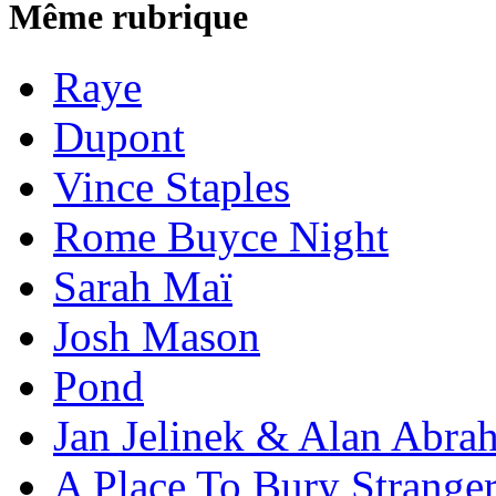
Même rubrique
Raye
Dupont
Vince Staples
Rome Buyce Night
Sarah Maï
Josh Mason
Pond
Jan Jelinek & Alan Abra
A Place To Bury Strange