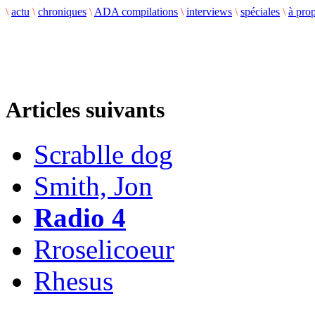
\
actu
\
chroniques
\
ADA compilations
\
interviews
\
spéciales
\
à pro
Articles suivants
Scrablle dog
Smith, Jon
Radio 4
Rroselicoeur
Rhesus