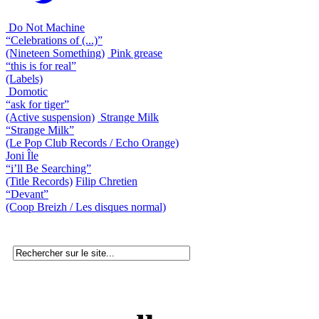
Do Not Machine
“Celebrations of (...)”
(Nineteen Something)
Pink grease
“this is for real”
(Labels)
Domotic
“ask for tiger”
(Active suspension)
Strange Milk
“Strange Milk”
(Le Pop Club Records / Echo Orange)
Joni Île
“i’ll Be Searching”
(Title Records)
Filip Chretien
“Devant”
(Coop Breizh / Les disques normal)