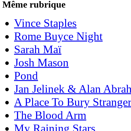
Même rubrique
Vince Staples
Rome Buyce Night
Sarah Maï
Josh Mason
Pond
Jan Jelinek & Alan Abra
A Place To Bury Strange
The Blood Arm
My Raining Stars