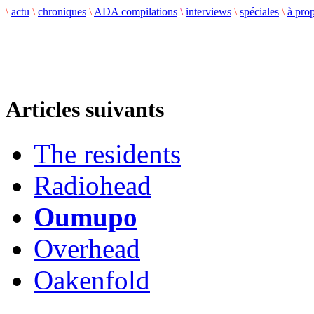
\
actu
\
chroniques
\
ADA compilations
\
interviews
\
spéciales
\
à pro
Articles suivants
The residents
Radiohead
Oumupo
Overhead
Oakenfold