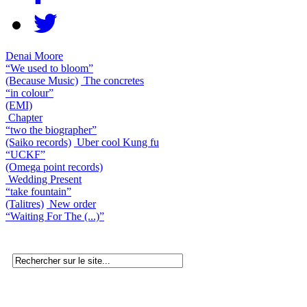
Denai Moore
“We used to bloom”
(Because Music)
The concretes
“in colour”
(EMI)
Chapter
“two the biographer”
(Saiko records)
Uber cool Kung fu
“UCKF”
(Omega point records)
Wedding Present
“take fountain”
(Talitres)
New order
“Waiting For The (...)”