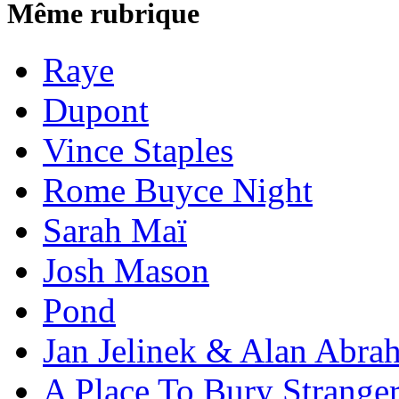
Même rubrique
Raye
Dupont
Vince Staples
Rome Buyce Night
Sarah Maï
Josh Mason
Pond
Jan Jelinek & Alan Abra
A Place To Bury Strange