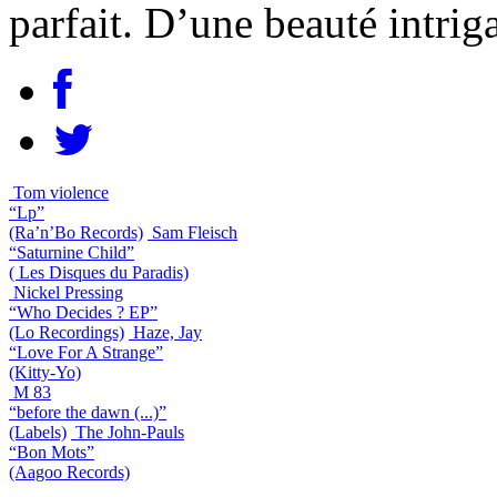
parfait. D’une beauté intrig
Tom violence
“Lp”
(Ra’n’Bo Records)
Sam Fleisch
“Saturnine Child”
( Les Disques du Paradis)
Nickel Pressing
“Who Decides ? EP”
(Lo Recordings)
Haze, Jay
“Love For A Strange”
(Kitty-Yo)
M 83
“before the dawn (...)”
(Labels)
The John-Pauls
“Bon Mots”
(Aagoo Records)