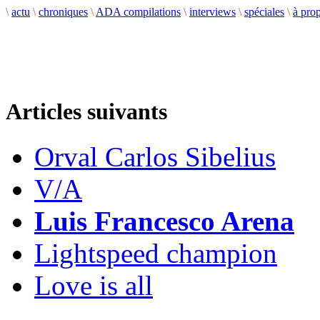
\
actu
\
chroniques
\
ADA compilations
\
interviews
\
spéciales
\
à pro
Articles suivants
Orval Carlos Sibelius
V/A
Luis Francesco Arena
Lightspeed champion
Love is all