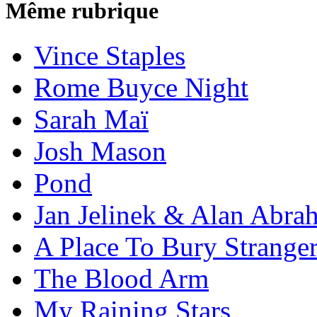
Même rubrique
Vince Staples
Rome Buyce Night
Sarah Maï
Josh Mason
Pond
Jan Jelinek & Alan Abra
A Place To Bury Strange
The Blood Arm
My Raining Stars