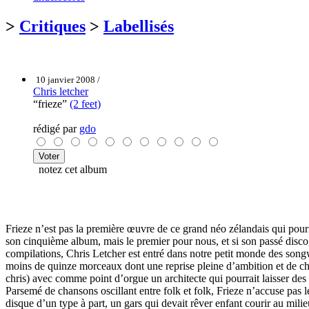
>
Critiques
>
Labellisés
10 janvier 2008 /
Chris letcher
“frieze”
(2 feet)
rédigé par
gdo
notez cet album
Frieze n’est pas la première œuvre de ce grand néo zélandais qui pourra
son cinquième album, mais le premier pour nous, et si son passé discogr
compilations, Chris Letcher est entré dans notre petit monde des songw
moins de quinze morceaux dont une reprise pleine d’ambition et de ch
chris) avec comme point d’orgue un architecte qui pourrait laisser d
Parsemé de chansons oscillant entre folk et folk, Frieze n’accuse pas 
disque d’un type à part, un gars qui devait rêver enfant courir au milieu