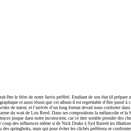
it être le frère de notre Jarvis préféré. Etudiant de son état (il prépar
aphique et aussi réussi que cet album il est regrettable d’être passé à c
riter de talent, et l’arrivée d’un long format devait nous conforter dans
arme du wait de Lou Reed. Dans ses compositions la mélancolie et la fu
es traces jusque dans notre inconscient, car ce titre semble prendre d
le coup des influences même si de Nick Drake à Syd Barrett les filiation
 des springboks, mais qui pour éviter les clichés préférera se confronter 