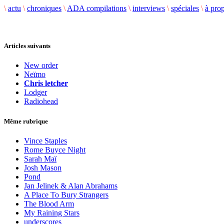
\
actu
\
chroniques
\
ADA compilations
\
interviews
\
spéciales
\
à pro
Articles suivants
New order
Neïmo
Chris letcher
Lodger
Radiohead
Même rubrique
Vince Staples
Rome Buyce Night
Sarah Maï
Josh Mason
Pond
Jan Jelinek & Alan Abrahams
A Place To Bury Strangers
The Blood Arm
My Raining Stars
underscores