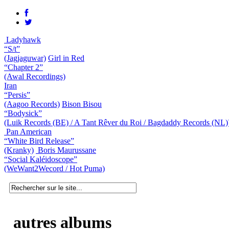
Ladyhawk
“S/t”
(Jagjaguwar)
Girl in Red
“Chapter 2”
(Awal Recordings)
Iran
“Persis”
(Aagoo Records)
Bison Bisou
“Bodysick”
(Luik Records (BE) / A Tant Rêver du Roi / Bagdaddy Records (NL)
Pan American
“White Bird Release”
(Kranky)
Boris Maurussane
“Social Kaléidoscope”
(WeWant2Wecord / Hot Puma)
autres albums