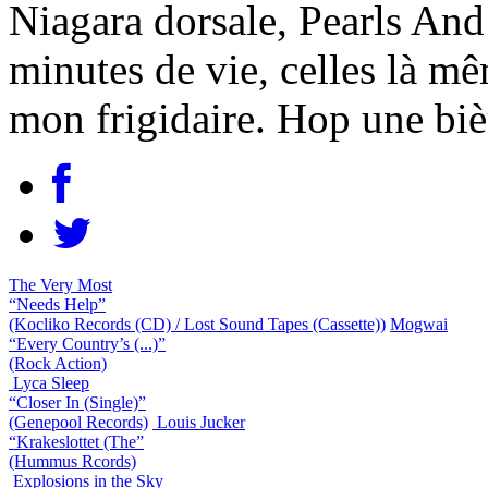
Niagara dorsale, Pearls And
minutes de vie, celles là m
mon frigidaire. Hop une biè
The Very Most
“Needs Help”
(Kocliko Records (CD) / Lost Sound Tapes (Cassette))
Mogwai
“Every Country’s (...)”
(Rock Action)
Lyca Sleep
“Closer In (Single)”
(Genepool Records)
Louis Jucker
“Krakeslottet (The”
(Hummus Rcords)
Explosions in the Sky