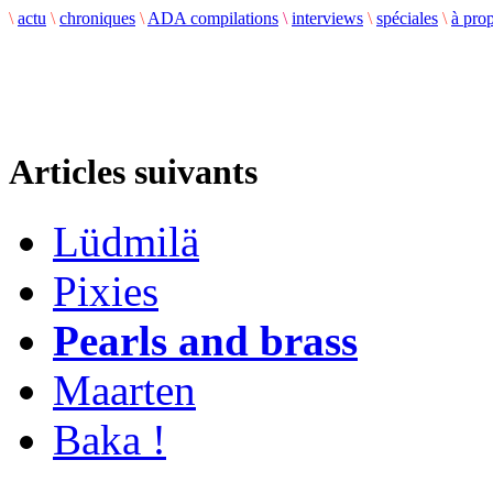
\
actu
\
chroniques
\
ADA compilations
\
interviews
\
spéciales
\
à pro
Articles suivants
Lüdmilä
Pixies
Pearls and brass
Maarten
Baka !