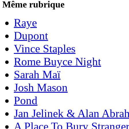
Même rubrique
Raye
Dupont
Vince Staples
Rome Buyce Night
Sarah Maï
Josh Mason
Pond
Jan Jelinek & Alan Abra
A Place To Bury Strange