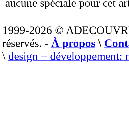
aucune spéciale pour cet art
1999-2026 © ADECOUVR
réservés. -
À propos
\
Cont
\
design + développement: 