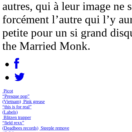
autres, qui à leur image ne s
forcément l’autre qui l’y au
petite pour un si grand dis
the Married Monk.
Picot
“Presque pop”
(Vietnam)
Pink grease
“this is for real”
(Labels)
Blitzen trapper
“field rexx”
(Deadbees records)
Steeple remove