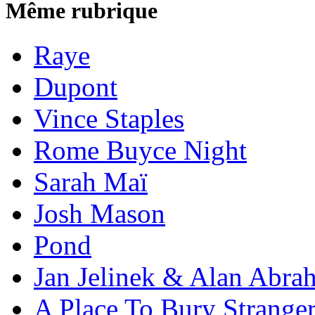
Même rubrique
Raye
Dupont
Vince Staples
Rome Buyce Night
Sarah Maï
Josh Mason
Pond
Jan Jelinek & Alan Abra
A Place To Bury Strange