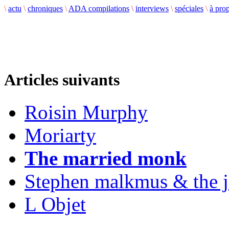
\
actu
\
chroniques
\
ADA compilations
\
interviews
\
spéciales
\
à pro
Articles suivants
Roisin Murphy
Moriarty
The married monk
Stephen malkmus & the j
L Objet