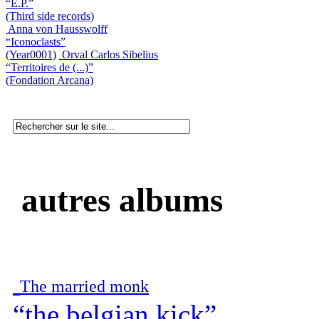
“E.P.”
(Third side records)
Anna von Hausswolff
“Iconoclasts”
(Year0001)
Orval Carlos Sibelius
“Territoires de (...)”
(Fondation Arcana)
autres albums
The married monk
“the belgian kick”