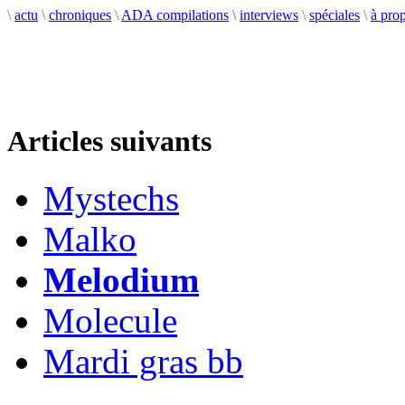
\
actu
\
chroniques
\
ADA compilations
\
interviews
\
spéciales
\
à pro
Articles suivants
Mystechs
Malko
Melodium
Molecule
Mardi gras bb