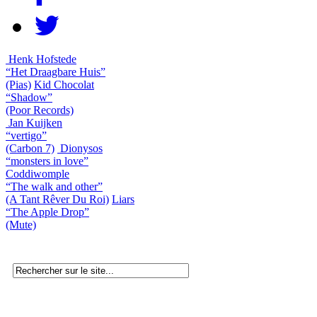
Henk Hofstede
“Het Draagbare Huis”
(Pias)
Kid Chocolat
“Shadow”
(Poor Records)
Jan Kuijken
“vertigo”
(Carbon 7)
Dionysos
“monsters in love”
Coddiwomple
“The walk and other”
(A Tant Rêver Du Roi)
Liars
“The Apple Drop”
(Mute)