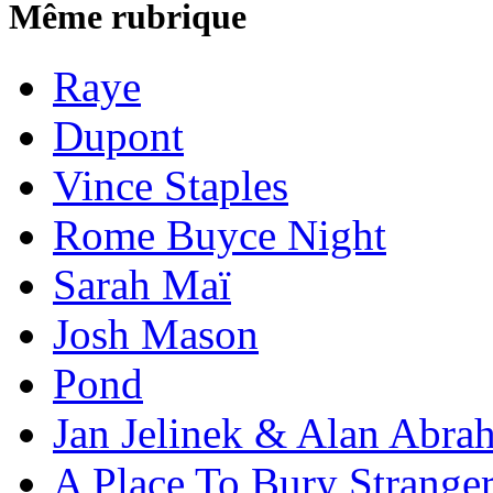
Même rubrique
Raye
Dupont
Vince Staples
Rome Buyce Night
Sarah Maï
Josh Mason
Pond
Jan Jelinek & Alan Abra
A Place To Bury Strange