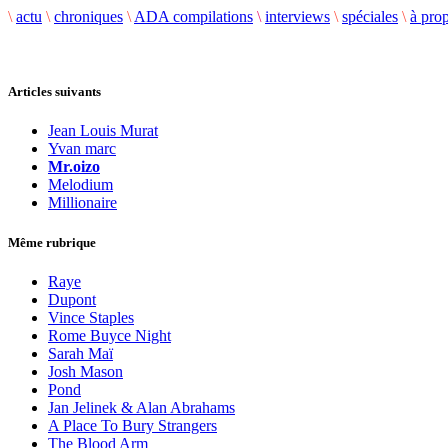
\
actu
\
chroniques
\
ADA compilations
\
interviews
\
spéciales
\
à pro
Articles suivants
Jean Louis Murat
Yvan marc
Mr.oizo
Melodium
Millionaire
Même rubrique
Raye
Dupont
Vince Staples
Rome Buyce Night
Sarah Maï
Josh Mason
Pond
Jan Jelinek & Alan Abrahams
A Place To Bury Strangers
The Blood Arm