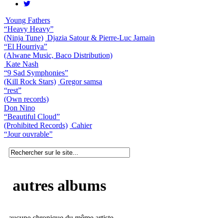
Young Fathers
“Heavy Heavy”
(Ninja Tune)
Djazia Satour & Pierre-Luc Jamain
“El Hourriya”
(Alwane Music, Baco Distribution)
Kate Nash
“9 Sad Symphonies”
(Kill Rock Stars)
Gregor samsa
“rest”
(Own records)
Don Nino
“Beautiful Cloud”
(Prohibited Records)
Cahier
“Jour ouvrable”
autres albums
aucune chronique du même artiste.