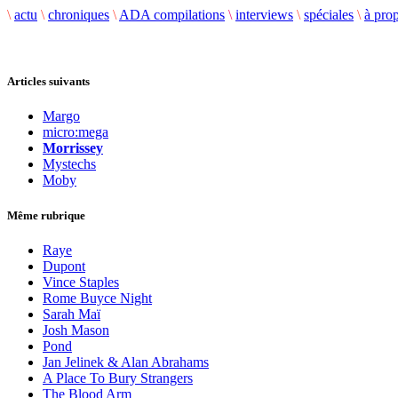
\
actu
\
chroniques
\
ADA compilations
\
interviews
\
spéciales
\
à pro
Articles suivants
Margo
micro:mega
Morrissey
Mystechs
Moby
Même rubrique
Raye
Dupont
Vince Staples
Rome Buyce Night
Sarah Maï
Josh Mason
Pond
Jan Jelinek & Alan Abrahams
A Place To Bury Strangers
The Blood Arm