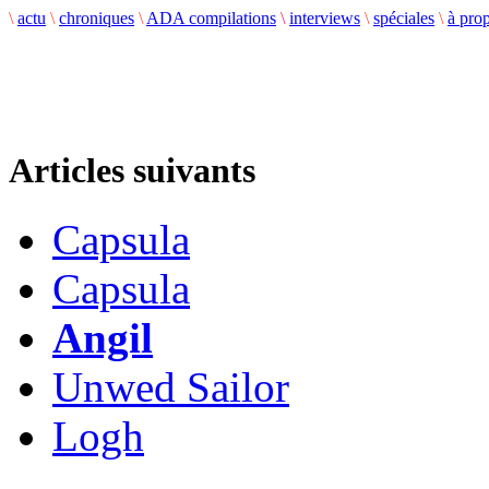
\
actu
\
chroniques
\
ADA compilations
\
interviews
\
spéciales
\
à pro
Articles suivants
Capsula
Capsula
Angil
Unwed Sailor
Logh