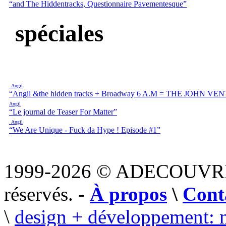
“and The Hiddentracks, Questionnaire Pavementesque”
spéciales
Angil
“Angil &the hidden tracks + Broadway 6 A.M = THE JOHN V
Angil
“Le journal de Teaser For Matter”
Angil
“We Are Unique - Fuck da Hype ! Episode #1”
1999-2026 © ADECOUVR
réservés. -
À propos
\
Cont
\
design + développement: 