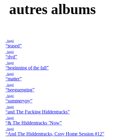
autres albums
Angil
“teased”
Angil
“dvd”
Angil
“beginning of the fall”
Angil
“matter”
Angil
“beeguenging”
Angil
“summerypy”
Angil
“and The Fucking Hiddentracks”
Angil
“& The Hiddentracks ’Now”
Angil
“And The Hiddentracks, Cosy Home Session #12”