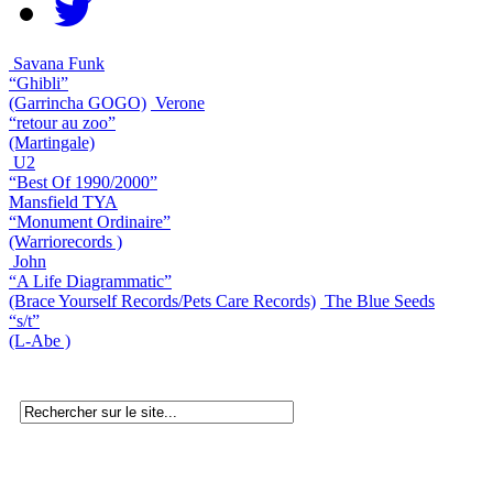
Savana Funk
“Ghibli”
(Garrincha GOGO)
Verone
“retour au zoo”
(Martingale)
U2
“Best Of 1990/2000”
Mansfield TYA
“Monument Ordinaire”
(Warriorecords )
John
“A Life Diagrammatic”
(Brace Yourself Records/Pets Care Records)
The Blue Seeds
“s/t”
(L-Abe )