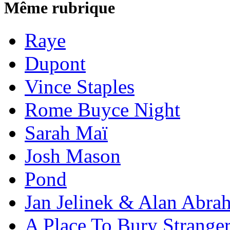
Même rubrique
Raye
Dupont
Vince Staples
Rome Buyce Night
Sarah Maï
Josh Mason
Pond
Jan Jelinek & Alan Abra
A Place To Bury Strange