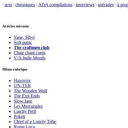
\
actu
\
chroniques
\
ADA compilations
\
interviews
\
spéciales
\
à pro
Articles suivants
Vane, Sibyl
Soft panic
The craftmen club
Chair chant corps
V/A Indie Moods
Même rubrique
Haxovox
UN-TER
The Wooden Wolf
The Exit Ends
Slow Jane
Les Mercuriales
Catchy Peril
Pokett
Chief of a Lonely Tribe
Roma Luca