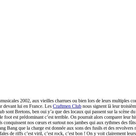
ansmusicales 2002, aux vieilles charrues ou bien lors de leurs multiples 
our devant lui en France. Les
Craftmen Club
nous signent là leur troisième
ub sont Bretons, ben oui y’a que des locaux qui passent sur la scène du
oot est prédominant c’est terrible. On pourrait alors comparer leur hist
ils conquissent nos cœurs et surtout nos jambes qui aux rythmes des fûts
 Bang que la charge est donnée aux sons des fusils et des revolvers ma
s de riffs c’est viril, c’est rock, c’est bon ! On y voit clairement leurs