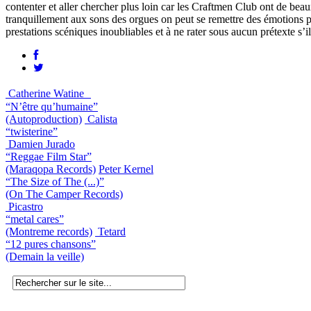
contenter et aller chercher plus loin car les Craftmen Club ont de beaux
tranquillement aux sons des orgues on peut se remettre des émotions p
prestations scéniques inoubliables et à ne rater sous aucun prétexte s’i
Catherine Watine
“N’être qu’humaine”
(Autoproduction)
Calista
“twisterine”
Damien Jurado
“Reggae Film Star”
(Maraqopa Records)
Peter Kernel
“The Size of The (...)”
(On The Camper Records)
Picastro
“metal cares”
(Montreme records)
Tetard
“12 pures chansons”
(Demain la veille)