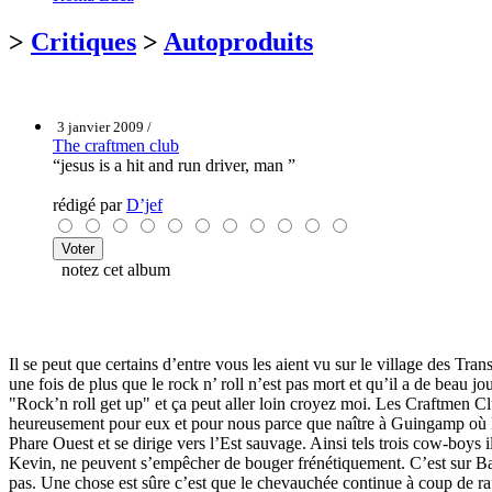
>
Critiques
>
Autoproduits
3 janvier 2009 /
The craftmen club
“jesus is a hit and run driver, man ”
rédigé par
D’jef
notez cet album
Il se peut que certains d’entre vous les aient vu sur le village des Tr
une fois de plus que le rock n’ roll n’est pas mort et qu’il a de beau j
"Rock’n roll get up" et ça peut aller loin croyez moi. Les Craftmen Cl
heureusement pour eux et pour nous parce que naître à Guingamp où le f
Phare Ouest et se dirige vers l’Est sauvage. Ainsi tels trois cow-boys 
Kevin, ne peuvent s’empêcher de bouger frénétiquement. C’est sur Bang
pas. Une chose est sûre c’est que le chevauchée continue à coup de rafale