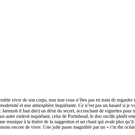
mble vivre de son corps, non non vous n’êtes pas en train de regarder in
modernité et une atmosphère inquiétante. Ce n’est pas un hasard si je 
c Jarmush il faut dire) un désir du secret, accouchant de vignettes pou
n autre endroit inquiétant, celui de Portishead, le duo oscille plutôt en
ne musique à la lisière de la suggestion et un chant qui avale plus qu’il
aisons encore de vivre. Une jolie passe magnifiée par un « i’m the océan