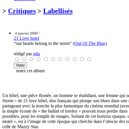
>
Critiques
>
Labellisés
4 janvier 2009 /
21 Love hotel
“our hearts belong to the storm”
(Out Of The Blue)
rédigé par
gdo
notez cet album
Un hôtel, une pièce floutée, un homme se rhabillant, une femme qui se
Storm » de 21 love hôtel, duo français qui plonge son blues dans une 
partageant avec la tronche la plus fantastique du cinéma mondial (ave
la simple écoute de « the ballad of loreley » pouvait nous perdre dans u
possibles, pour les remplir de nuages. Sortant de cet horizon opaque, u
motel », est à l’image de cette époque qui cherche dans l’obscur des r
celle de Mazzy Star.