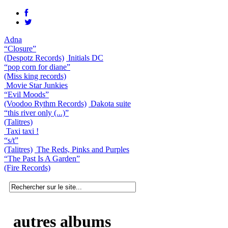
Adna
“Closure”
(Despotz Records)
Initials DC
“pop corn for diane”
(Miss king records)
Movie Star Junkies
“Evil Moods”
(Voodoo Rythm Records)
Dakota suite
“this river only (...)”
(Talitres)
Taxi taxi !
“s/t”
(Talitres)
The Reds, Pinks and Purples
“The Past Is A Garden”
(Fire Records)
autres albums