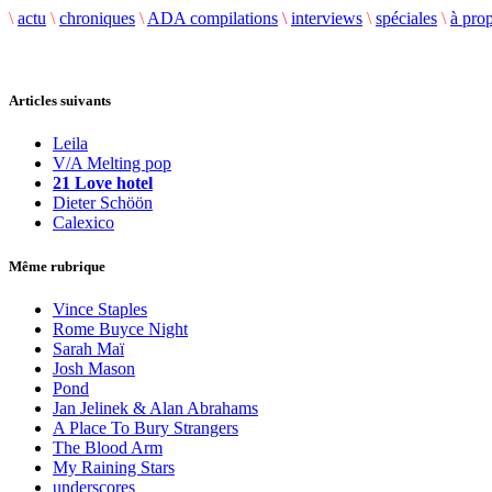
\
actu
\
chroniques
\
ADA compilations
\
interviews
\
spéciales
\
à pro
Articles suivants
Leila
V/A Melting pop
21 Love hotel
Dieter Schöön
Calexico
Même rubrique
Vince Staples
Rome Buyce Night
Sarah Maï
Josh Mason
Pond
Jan Jelinek & Alan Abrahams
A Place To Bury Strangers
The Blood Arm
My Raining Stars
underscores