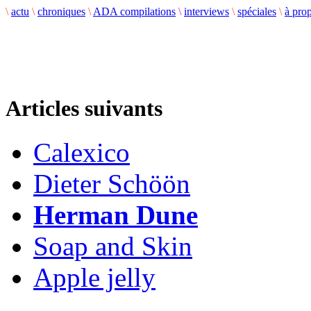
\
actu
\
chroniques
\
ADA compilations
\
interviews
\
spéciales
\
à pro
Articles suivants
Calexico
Dieter Schöön
Herman Dune
Soap and Skin
Apple jelly