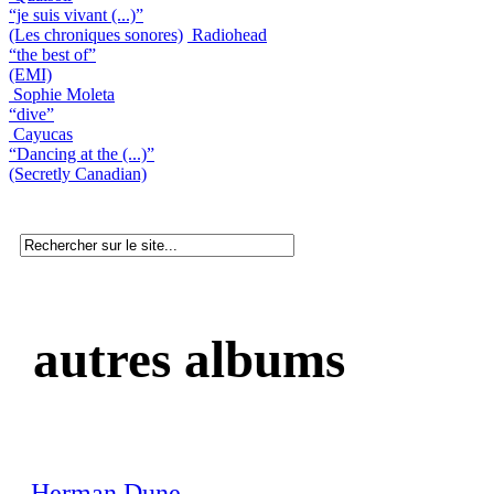
“je suis vivant (...)”
(Les chroniques sonores)
Radiohead
“the best of”
(EMI)
Sophie Moleta
“dive”
Cayucas
“Dancing at the (...)”
(Secretly Canadian)
autres albums
Herman Dune