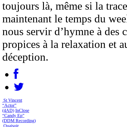
toujours là, même si la trac
maintenant le temps du wee
nous servir d’hymne à des c
propices à la relaxation et a
déception.
St Vincent
“Actor”
(4AD)
InClose
“Candy Ep”
(DDM Recording)
Quaisoir