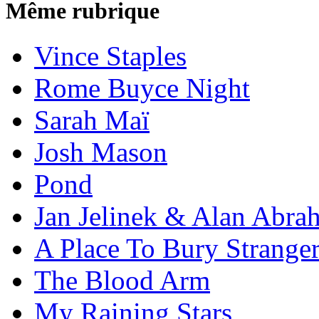
Même rubrique
Vince Staples
Rome Buyce Night
Sarah Maï
Josh Mason
Pond
Jan Jelinek & Alan Abra
A Place To Bury Strange
The Blood Arm
My Raining Stars