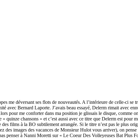
pes me déversant ses flots de nouveautés. A l’intérieure de celle-ci se
nité avec Bernard Laporte. J’avais beau essayé, Delerm rimait avec enn
Alors pour me conforter dans ma position je glissais le disque, comme o
 « quinze chansons » et c’est aussi avec ce titre que Delerm est pour m
es films à la BO subtilement arrangée. Si le titre n’est pas le plus origina
rez des images des vacances de Monsieur Hulot vous arriver), on pense à 
pas penser à Nanni Moretti sur « Le Coeur Des Volleyeuses Bat Plus Fort