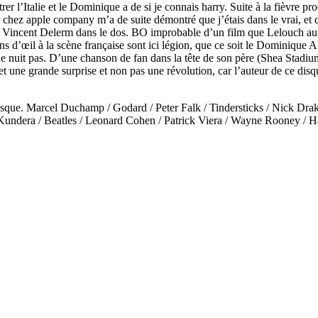
trer l’Italie et le Dominique a de si je connais harry. Suite à la fièvre 
ez apple company m’a de suite démontré que j’étais dans le vrai, et qu
 Vincent Delerm dans le dos. BO improbable d’un film que Lelouch aurait 
s d’œil à la scène française sont ici légion, que ce soit le Dominique A
ne nuit pas. D’une chanson de fan dans la tête de son père (Shea Stadiu
une grande surprise et non pas une révolution, car l’auteur de ce disque
ce disque. Marcel Duchamp / Godard / Peter Falk / Tindersticks / Nick 
Kundera / Beatles / Leonard Cohen / Patrick Viera / Wayne Rooney / H