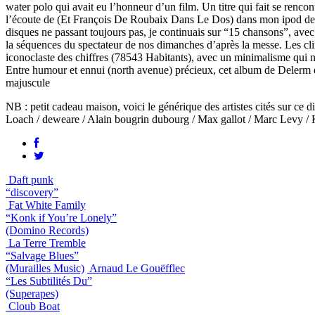
water polo qui avait eu l’honneur d’un film. Un titre qui fait se rencon
l’écoute de (Et François De Roubaix Dans Le Dos) dans mon ipod de ch
disques ne passant toujours pas, je continuais sur “15 chansons”, avec
la séquences du spectateur de nos dimanches d’après la messe. Les clin
iconoclaste des chiffres (78543 Habitants), avec un minimalisme qui 
Entre humour et ennui (north avenue) précieux, cet album de Delerm et 
majuscule
NB : petit cadeau maison, voici le générique des artistes cités sur 
Loach / deweare / Alain bougrin dubourg / Max gallot / Marc Levy / 
Daft punk
“discovery”
Fat White Family
“Konk if You’re Lonely”
(Domino Records)
La Terre Tremble
“Salvage Blues”
(Murailles Music)
Arnaud Le Gouëfflec
“Les Subtilités Du”
(Superapes)
Cloub Boat