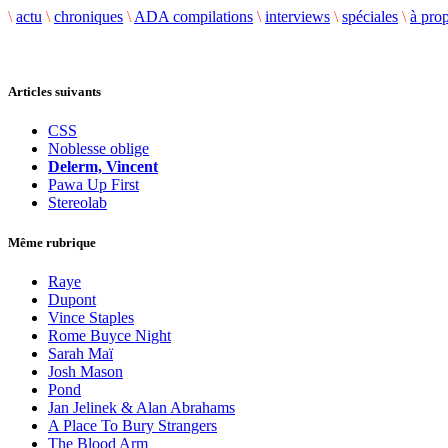
\
actu
\
chroniques
\
ADA compilations
\
interviews
\
spéciales
\
à pro
Articles suivants
CSS
Noblesse oblige
Delerm, Vincent
Pawa Up First
Stereolab
Même rubrique
Raye
Dupont
Vince Staples
Rome Buyce Night
Sarah Maï
Josh Mason
Pond
Jan Jelinek & Alan Abrahams
A Place To Bury Strangers
The Blood Arm