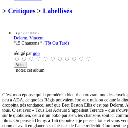
>
Critiques
>
Labellisés
3 janvier 2008 /
Delerm, Vincent
“15 Chansons ”
(Tôt Ou Tard)
rédigé par
gdo
notez cet album
C’est mon épouse qui la première a bien ri en ouvrant une des envelop
peu à ADA, ce que les Régis pouvaient être aux nuls ou ce que la dig
dropping très tendance, sauf que Bret Easton Ellis c’est pas Delerm. 
tous. C’est avec « Tous Les Acteurs S’appellent Terence » que s’ouvre
sur le quotidien, celui d’un bobo parisien, les chansons sont ici comme d
films. On pense à Demy, à Tati (écoutez « je pense à toi » et vous ver
comme savait en glaner ses cinéastes de l’acte réfléchit. Comment ne 