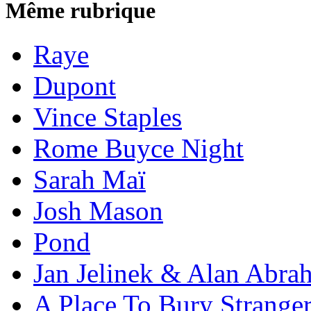
Même rubrique
Raye
Dupont
Vince Staples
Rome Buyce Night
Sarah Maï
Josh Mason
Pond
Jan Jelinek & Alan Abra
A Place To Bury Strange