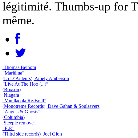
légitimité. Thumbs-up for T
même.
Thomas Belhom
“Maritima”
(Ici D’Ailleurs)
Amely Amberson
“Live At The Hoo (...)”
(Boxson)
Niagara
“Vanillacola Re-Bottl”
(Monotreme Records)
Dave Gahan & Soulsavers
“Angels & Ghosts”
(Columbia)
Steeple remove
“E.P.”
(Third side records)
Joel Gion