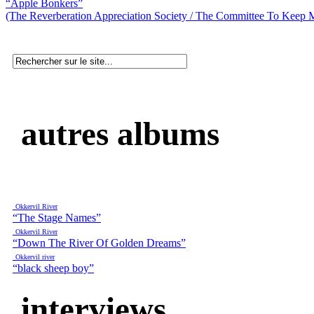
“Apple Bonkers”
(The Reverberation Appreciation Society / The Committee To Keep M
autres albums
Okkervil River
“The Stage Names”
Okkervil River
“Down The River Of Golden Dreams”
Okkervil river
“black sheep boy”
interviews